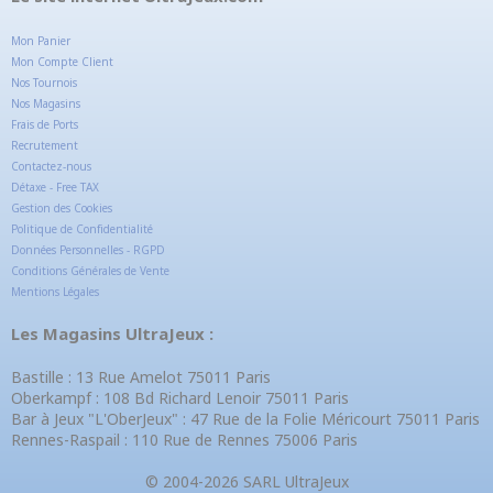
Mon Panier
Mon Compte Client
Nos Tournois
Nos Magasins
Frais de Ports
Recrutement
Contactez-nous
Détaxe - Free TAX
Gestion des Cookies
Politique de Confidentialité
Données Personnelles - RGPD
Conditions Générales de Vente
Mentions Légales
Les Magasins UltraJeux :
Bastille : 13 Rue Amelot 75011 Paris
Oberkampf : 108 Bd Richard Lenoir 75011 Paris
Bar à Jeux "L'OberJeux" : 47 Rue de la Folie Méricourt 75011 Paris
Rennes-Raspail : 110 Rue de Rennes 75006 Paris
© 2004-2026 SARL UltraJeux