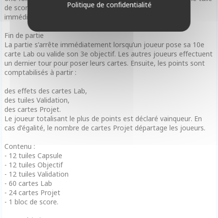
Politique de confidentialité
de score associée, pouvant offrir des points et des bonus
immédiats.
Fin de partie
La partie s’arrête immédiatement lorsqu’un joueur pose sa 10e
carte Lab ou valide son 3e objectif. Les autres joueurs effectuent
un dernier tour pour poser leurs cartes. Ensuite, les points sont
comptabilisés à partir :
des effets des cartes Lab,
des tuiles Validation,
des cartes Projet.
Le joueur totalisant le plus de points est déclaré vainqueur. En
cas d’égalité, le nombre de cartes Projet départage les joueurs.
Contenu :
- 12 tuiles Capsule
- 12 tuiles Objectif
- 12 tuiles Validation
- 60 cartes Lab
- 24 cartes Projet
- 1 bloc de score.