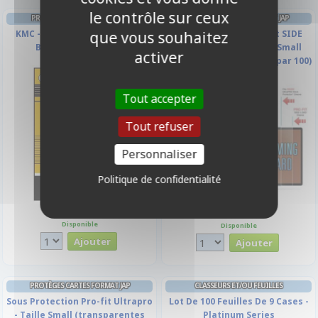
le contrôle sur ceux
PROTÈGES CARTES STANDARD
PROTÈGES CARTES FORMAT JAP
que vous souhaitez
KMC - Standard - Silky Matte
Sous Protection Pro-fit SIDE
Black (Noir) - par 50
LOAD Ultrapro - Taille Small
activer
(transparentes Souples par 100)
Tout accepter
Tout refuser
Personnaliser
Politique de confidentialité
6,90 €
3,90 €
Disponible
Disponible
PROTÈGES CARTES FORMAT JAP
CLASSEURS ET/OU FEUILLES
Sous Protection Pro-fit Ultrapro
Lot De 100 Feuilles De 9 Cases -
- Taille Small (transparentes
Platinum Series