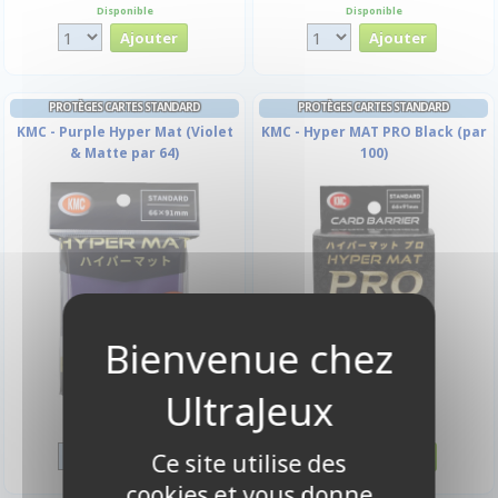
Disponible
Disponible
PROTÈGES CARTES STANDARD
PROTÈGES CARTES STANDARD
KMC - Purple Hyper Mat (Violet
KMC - Hyper MAT PRO Black (par
& Matte par 64)
100)
6,00 €
9,90 €
Disponible
Disponible
Ce site utilise des
cookies et vous donne