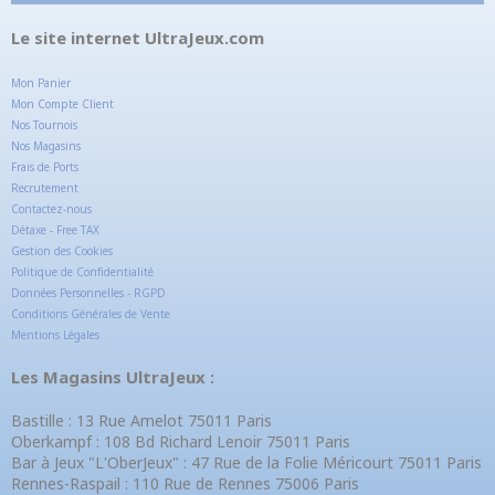
Le site internet UltraJeux.com
Mon Panier
Mon Compte Client
Nos Tournois
Nos Magasins
Frais de Ports
Recrutement
Contactez-nous
Détaxe - Free TAX
Gestion des Cookies
Politique de Confidentialité
Données Personnelles - RGPD
Conditions Générales de Vente
Mentions Légales
Les Magasins UltraJeux :
Bastille : 13 Rue Amelot 75011 Paris
Oberkampf : 108 Bd Richard Lenoir 75011 Paris
Bar à Jeux "L'OberJeux" : 47 Rue de la Folie Méricourt 75011 Paris
Rennes-Raspail : 110 Rue de Rennes 75006 Paris