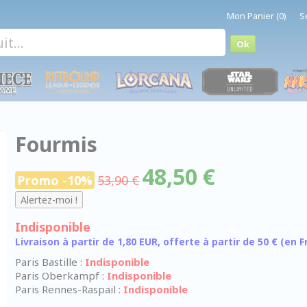
Mon Panier (0)
S
Fourmis
48,50 €
Promo -10%
53,90 €
Indisponible
Livraison à partir de 1,80 EUR, offerte à partir de 50 € (en
Paris Bastille :
Indisponible
Paris Oberkampf :
Indisponible
Paris Rennes-Raspail :
Indisponible