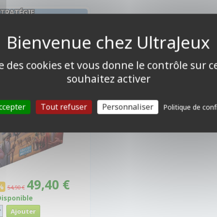
STRATÉGIE
Les Djinns De Naqala
ise des cookies et vous donne le contrôle sur 
souhaitez activer
ccepter
Tout refuser
Personnaliser
Politique de conf
49,40 €
%
54,90 €
Disponible