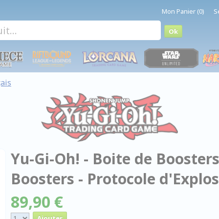
Mon Panier (0)
S
ais
Yu-Gi-Oh! - Boite de Boosters
Boosters - Protocole d'Explo
89,90 €