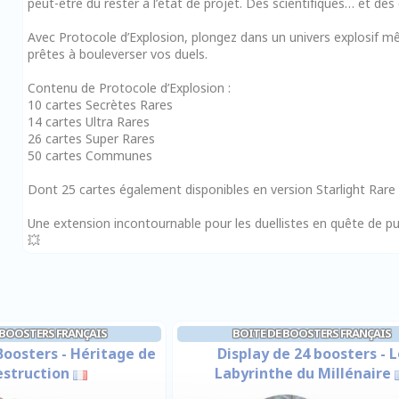
peut-être dû rester à l’état de projet. Des scientifiques… et des
Avec Protocole d’Explosion, plongez dans un univers explosif mê
prêtes à bouleverser vos duels.
Contenu de Protocole d’Explosion :
10 cartes Secrètes Rares
14 cartes Ultra Rares
26 cartes Super Rares
50 cartes Communes
Dont 25 cartes également disponibles en version Starlight Rare
Une extension incontournable pour les duellistes en quête de 
💥
 BOOSTERS FRANÇAIS
BOITE DE BOOSTERS FRANÇAIS
Boosters - Héritage de
Display de 24 boosters - L
estruction
Labyrinthe du Millénaire