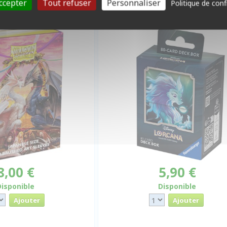
ccepter
Tout refuser
Personnaliser
Politique de conf
d Art Sleeves Matte -
Deck box : Sisu
ne 2023 - par 60
8,00 €
5,90 €
Disponible
Disponible