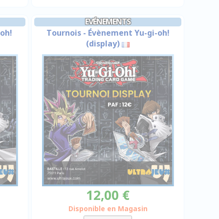
EVÉNEMENTS
oh!
Tournois - Évènement Yu-gi-oh!
(display)
12,00 €
Disponible en Magasin