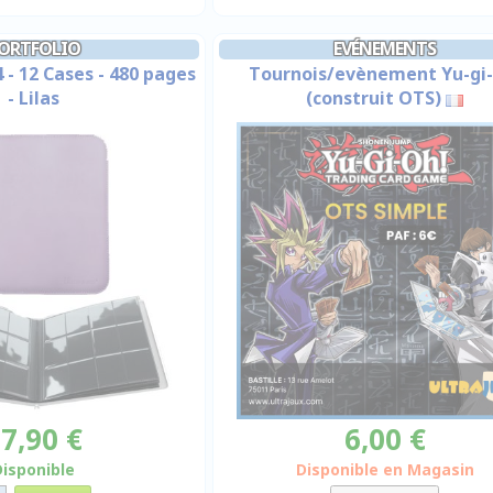
ORTFOLIO
EVÉNEMENTS
 - 12 Cases - 480 pages
Tournois/evènement Yu-gi-
- Lilas
(construit OTS)
7,90 €
6,00 €
Disponible
Disponible en Magasin