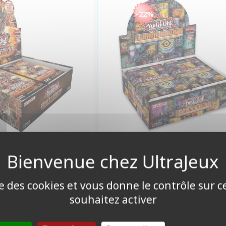
-22%
9,90 €
69,90
Promo -22%
89,90 €
Disponible
Disponible
ise des cookies et vous donne le contrôle sur 
souhaitez activer
 CARTES FORMAT JAP
DECK BOX ET RANGEMENT