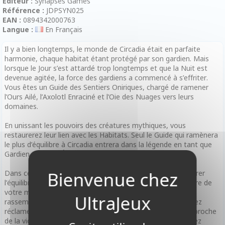
Editeur :
Synapses Games
Référence :
JDPSYN025
EAN :
0894342000763
Langue :
En Français
Il y a bien longtemps, le monde de Circadia était en parfaite
harmonie, chaque habitat étant protégé par son gardien. Mais
lorsque le Jour s’est attardé trop longtemps et que la Nuit est
devenue agitée, la force des gardiens a commencé à s’effriter.
Vous êtes un Guide des Sentiers Oniriques, chargé de ramener
l’Ours Ailé, l’Axolotl Enraciné et l’Oie des Nuages vers leurs
domaines.
En unissant les pouvoirs des créatures mythiques, vous
restaurerez leur lien avec les Habitats. Seul le Guide qui ramènera
le plus d’équilibre à Circadia entrera dans la légende en tant que
Gardien du Cycle Éternel.
Dans ce jeu de cartes captivant, vous rivalisez pour restaurer
l’équilibre du monde. À votre tour, jouez des cartes Créature de
votre main pour créer de puissants ensembles. Plus vous
rassemblez de créatures, plus les Habitats que vous pourrez
réclamer seront puissants. Chaque carte Habitat vous rapproche
de la victoire en vous octroyant des points d’Équilibre. Gérez