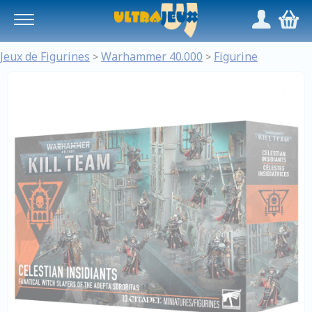
Panneau de gestion des cookies
/
,
Jeux de Figurines
Warhammer 40.000
Figurine
>
>