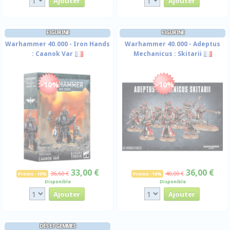
FIGURINE
FIGURINE
Warhammer 40.000 - Iron Hands
Warhammer 40.000 - Adeptus
: Caanok Var
Mechanicus : Skitarii
-10%
-10%
33,00 €
36,00 €
36,60 €
40,00 €
Promo -10%
Promo -10%
Disponible
Disponible
DÉS ET GEMMES