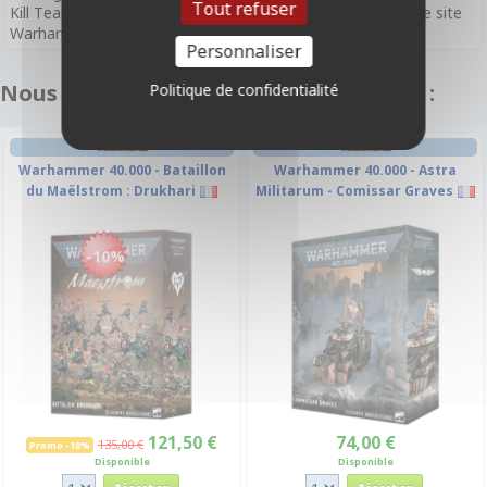
Tout refuser
Kill Team peuvent être téléchargées gratuitement depuis le site
Warhammer Community.
Personnaliser
Nous vous recommandons également :
Politique de confidentialité
FIGURINE
FIGURINE
Warhammer 40.000 - Bataillon
Warhammer 40.000 - Astra
du Maëlstrom : Drukhari
Militarum - Comissar Graves
-10%
121,50 €
74,00 €
135,00 €
Promo -10%
Disponible
Disponible