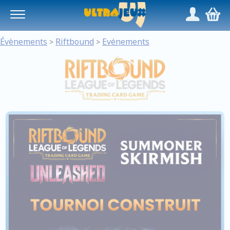
Panneau de gestion des cookies
/
,
Évènements
Riftbound
Evénements
>
>