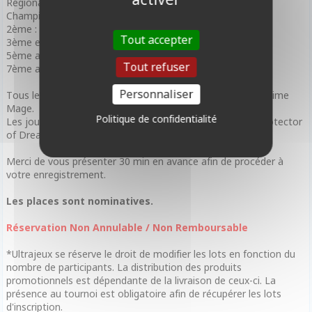
Regional Qualifier +
Champion Playmat
2ème : 6 booster Riftbound
Tout accepter
3ème et 4ème : 5 Boosters Riftbound
5ème au 8ème : 3 Boosters Riftbound
Tout refuser
7ème au 32ème : 2 Booster Riftbound
Personnaliser
Tous les participants recevront une carte promo Zilean - Time
Mage.
Politique de confidentialité
Les joueurs du top 8 recevront une carte promo Lillia - Protector
of Dreams.
Merci de vous présenter 30 min en avance afin de procéder à
votre enregistrement.
Les places sont nominatives.
Réservation Non Annulable / Non Remboursable
*Ultrajeux se réserve le droit de modifier les lots en fonction du
nombre de participants. La distribution des produits
promotionnels est dépendante de la livraison de ceux-ci. La
présence au tournoi est obligatoire afin de récupérer les lots
d'inscription.