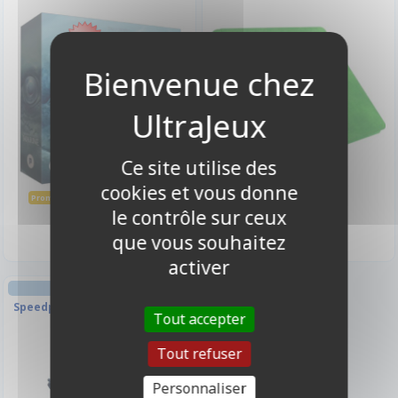
-10%
Ce site utilise des
cookies et vous donne
68,85 €
29,90 €
76,50 €
Promo -10%
le contrôle sur ceux
Disponible
Indisponible
que vous souhaitez
activer
Speedpaint - Tidal Wave 2.0
Tout accepter
Tout refuser
Personnaliser