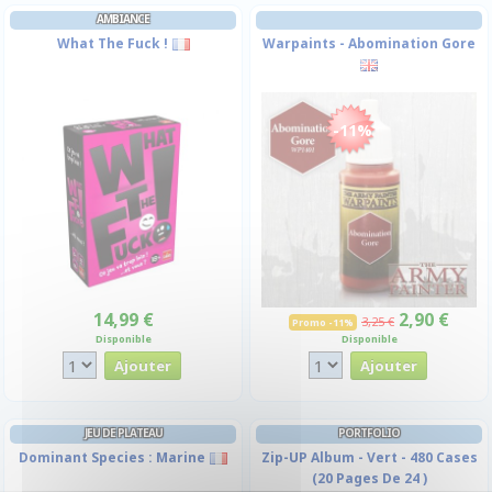
AMBIANCE
What The Fuck !
Warpaints - Abomination Gore
-11%
14,99 €
2,90 €
3,25 €
Promo -11%
Disponible
Disponible
JEU DE PLATEAU
PORTFOLIO
Dominant Species : Marine
Zip-UP Album - Vert - 480 Cases
(20 Pages De 24 )