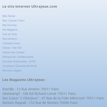
Le site internet UltraJeux.com
Mon Panier
Mon Compte Client
Nos Tournois
Nos Magasins
Frais de Ports
Recrutement
Contactez-nous
Détaxe - Free TAX
Gestion des Cookies
Politique de Confidentialité
Données Personnelles - RGPD
Conditions Générales de Vente
Mentions Légales
Les Magasins UltraJeux :
Bastille : 13 Rue Amelot 75011 Paris
Oberkampf : 108 Bd Richard Lenoir 75011 Paris
Bar à Jeux "L'OberJeux" : 47 Rue de la Folie Méricourt 75011 Paris
Rennes-Raspail : 110 Rue de Rennes 75006 Paris