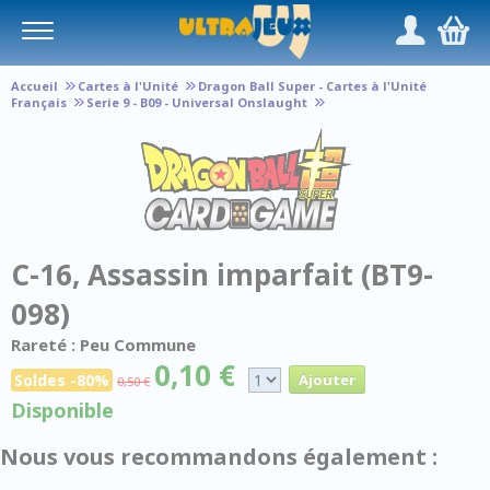
Panneau de gestion des cookies
/
,
Accueil
Cartes à l'Unité
Dragon Ball Super - Cartes à l'Unité
Français
Serie 9 - B09 - Universal Onslaught
C-16, Assassin imparfait (BT9-
098)
Rareté : Peu Commune
0,10 €
Soldes -80%
0,50 €
Disponible
Nous vous recommandons également :