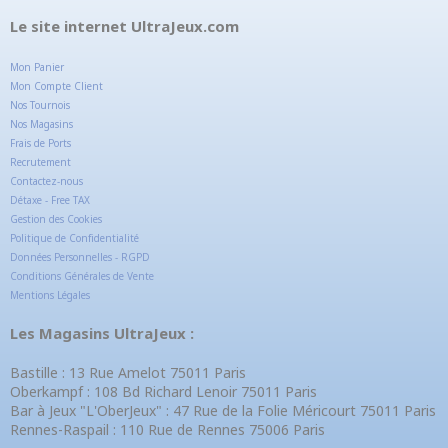
Le site internet UltraJeux.com
Mon Panier
Mon Compte Client
Nos Tournois
Nos Magasins
Frais de Ports
Recrutement
Contactez-nous
Détaxe - Free TAX
Gestion des Cookies
Politique de Confidentialité
Données Personnelles - RGPD
Conditions Générales de Vente
Mentions Légales
Les Magasins UltraJeux :
Bastille : 13 Rue Amelot 75011 Paris
Oberkampf : 108 Bd Richard Lenoir 75011 Paris
Bar à Jeux "L'OberJeux" : 47 Rue de la Folie Méricourt 75011 Paris
Rennes-Raspail : 110 Rue de Rennes 75006 Paris