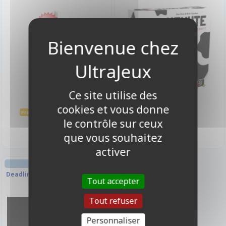
-10%
Ce site utilise des
cookies et vous donne
3,15 €
18,50 €
3,50 €
Promo -10%
le contrôle sur ceux
Disponible
Disponible
que vous souhaitez
activer
AMBIANCE
Deadlines Cartes - errata carte
Tout accepter
Tout refuser
Personnaliser