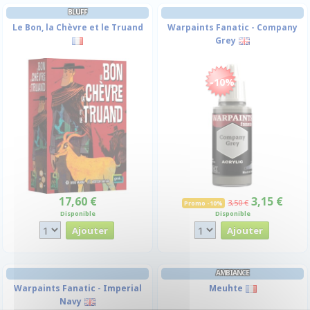
BLUFF
Le Bon, la Chèvre et le Truand
Warpaints Fanatic - Company
Grey
-10%
17,60 €
3,15 €
3,50 €
Promo -10%
Disponible
Disponible
AMBIANCE
Warpaints Fanatic - Imperial
Meuhte
Navy