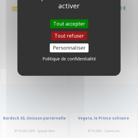
activer
0,10 €
0,10 €
0,25 €
0,25 €
Promo -60%
Promo -60%
Tout accepter
Tout refuser
Personnaliser
Politique de confidentialité
Bardock SS, Unisson parternelle
Vegeta, le Prince solitaire
BT10-062-SPR - Special Rare
BT10-068 - Commune