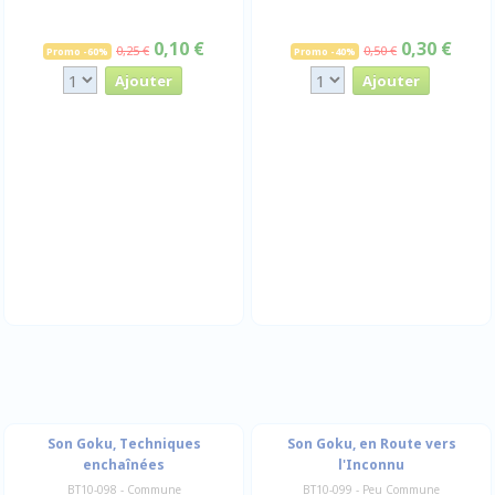
0,10 €
0,30 €
0,25 €
0,50 €
Promo -60%
Promo -40%
Son Goku, Techniques
Son Goku, en Route vers
enchaînées
l'Inconnu
BT10-098 - Commune
BT10-099 - Peu Commune