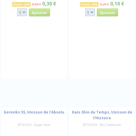
0,30 €
0,10 €
0,50 €
0,25 €
Promo -40%
Promo -60%
Gotenks SS, Unisson de l'Absolu
Kaïo Shin du Temps, Unisson de
l'Histoire
BT10-033 - Super Rare
BT10-034 - Peu Commune