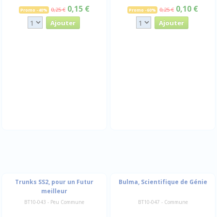
0,15 €
0,10 €
0,25 €
0,25 €
Promo -40%
Promo -60%
Trunks SS2, pour un Futur
Bulma, Scientifique de Génie
meilleur
BT10-043 - Peu Commune
BT10-047 - Commune