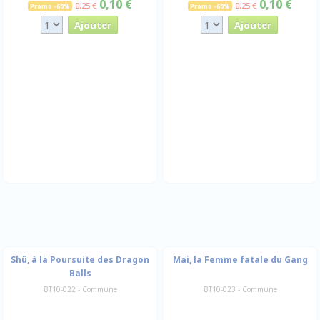
0,10 €
0,10 €
0,25 €
0,25 €
Promo -60%
Promo -60%
Shû, à la Poursuite des Dragon
Mai, la Femme fatale du Gang
Balls
BT10-022 - Commune
BT10-023 - Commune