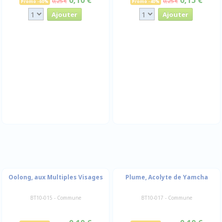
0,10 €
0,15 €
0,25 €
0,25 €
Promo -60%
Promo -40%
Oolong, aux Multiples Visages
Plume, Acolyte de Yamcha
BT10-015 - Commune
BT10-017 - Commune