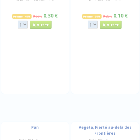
0,30 €
0,10 €
0,50 €
0,25 €
Promo -40%
Promo -60%
Pan
Vegeta, Fierté au-delà des
Frontières