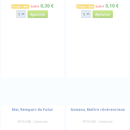
0,30 €
0,10 €
0,50 €
0,25 €
Promo -40%
Promo -60%
Mai, Rempart du Futur
Gowasu, Maître révérencieux
BT10-048 - Commune
BT10-049 - Commune