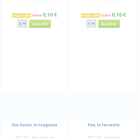
0,10 €
0,10 €
0,50 €
0,25 €
Promo -80%
Promo -60%
Son Goten, le Fougueux
Pan, la Fervente
BT10-102 - Peu Commune
BT10-103 - Commune