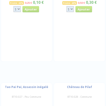
0,10 €
0,30 €
0,25 €
0,50 €
Promo -60%
Promo -40%
Tao Pai Pai, Assassin inégalé
Château de Pilaf
BT10-027 - Peu Commune
BT10-028 - Commune