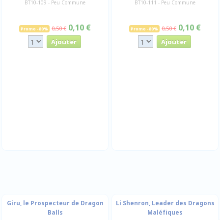
BT10-109 - Peu Commune
BT10-111 - Peu Commune
0,10 €
0,10 €
0,50 €
0,50 €
Promo -80%
Promo -80%
Giru, le Prospecteur de Dragon
Li Shenron, Leader des Dragons
Balls
Maléfiques