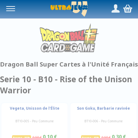
Panneau de gestion des cookies
/
,
Dragon Ball Super Cartes à l'Unité Français
Serie 10 - B10 - Rise of the Unison
Warrior
Vegeta, Unisson de l'Élite
Son Goku, Barbarie ravivée
BT10-005 - Peu Commune
BT10-006 - Peu Commune
0,10 €
0,30 €
0,50 €
0,50 €
Promo -80%
Promo -40%