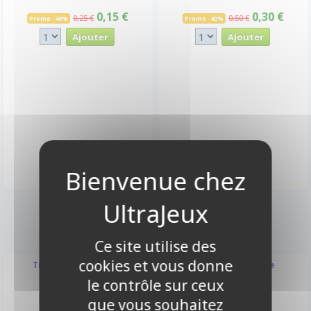
0,15 €
0,30 €
0,25 €
0,50 €
Promo -40%
Promo -40%
Ce site utilise des
cookies et vous donne
Tragédie imminente
Confiance absolue
le contrôle sur ceux
BT10-058 - Commune
BT10-059 - Commune
que vous souhaitez