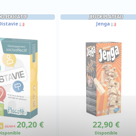
O-EDUCATIF
JEU DE PLATEAU
istavie
Jenga
20,20 €
22,90 €
%
22,50 €
Disponible
Disponible