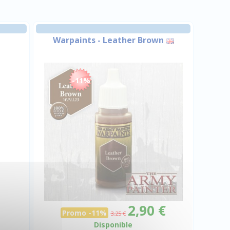
Warpaints - Leather Brown
-11%
2,90 €
Promo -11%
3,25 €
Disponible