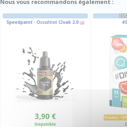
Nous vous recommandons également :
LUD
Speedpaint - Occultist Cloak 2.0
#D
-10%
3,90 €
Promo -10
Disponible