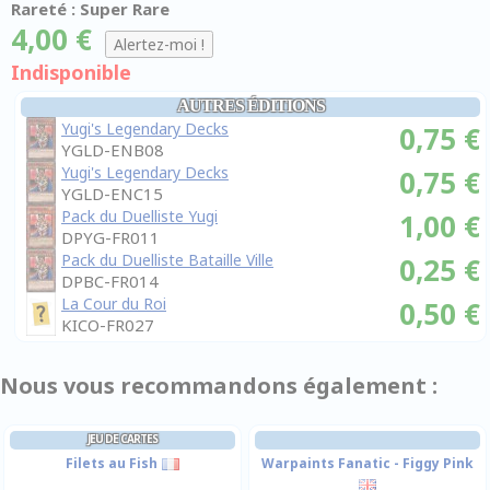
Rareté : Super Rare
4,00 €
Indisponible
AUTRES ÉDITIONS
Yugi's Legendary Decks
0,75 €
YGLD-ENB08
Yugi's Legendary Decks
0,75 €
YGLD-ENC15
Pack du Duelliste Yugi
1,00 €
DPYG-FR011
Pack du Duelliste Bataille Ville
0,25 €
DPBC-FR014
La Cour du Roi
0,50 €
KICO-FR027
Nous vous recommandons également :
JEU DE CARTES
Filets au Fish
Warpaints Fanatic - Figgy Pink