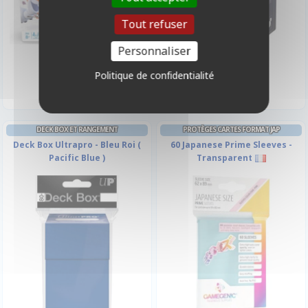
Tout refuser
Personnaliser
27,90 €
5,90 €
Disponible
Disponible
Politique de confidentialité
DECK BOX ET RANGEMENT
PROTÈGES CARTES FORMAT JAP
Deck Box Ultrapro - Bleu Roi (
60 Japanese Prime Sleeves -
Pacific Blue )
Transparent