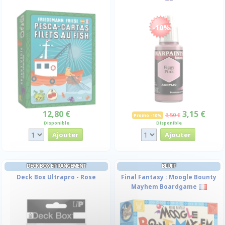
-10%
12,80 €
3,15 €
3,50 €
Promo -10%
Disponible
Disponible
DECK BOX ET RANGEMENT
BLUFF
Deck Box Ultrapro - Rose
Final Fantasy : Moogle Bounty
Mayhem Boardgame