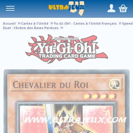
Panneau de gestion des cookies
/
,
Accueil
Cartes à l'Unité
Yu-Gi-Oh! - Cartes à l'Unité Français
Speed
Duel : l’Arène des Âmes Perdues