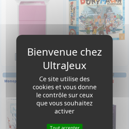
2,50 €
53,90 €
Disponible
Disponible
JEU DE PLATEAU
DECK BOX ET RANGEMENT
Ce site utilise des
Monopoly La Reine Des Neiges
Deck box : Scar
cookies et vous donne
II
le contrôle sur ceux
que vous souhaitez
activer
Tout accepter