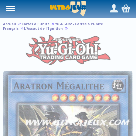
Panneau de gestion des cookies
/
,
Accueil
Cartes à l'Unité
Yu-Gi-Oh! - Cartes à l'Unité
Français
L'Assaut de l'Ignition