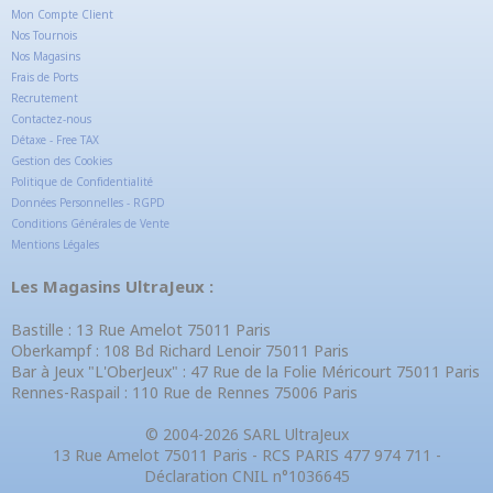
Mon Compte Client
Nos Tournois
Nos Magasins
Frais de Ports
Recrutement
Contactez-nous
Détaxe - Free TAX
Gestion des Cookies
Politique de Confidentialité
Données Personnelles - RGPD
Conditions Générales de Vente
Mentions Légales
Les Magasins UltraJeux :
Bastille : 13 Rue Amelot 75011 Paris
Oberkampf : 108 Bd Richard Lenoir 75011 Paris
Bar à Jeux "L'OberJeux" : 47 Rue de la Folie Méricourt 75011 Paris
Rennes-Raspail : 110 Rue de Rennes 75006 Paris
© 2004-2026 SARL UltraJeux
13 Rue Amelot 75011 Paris - RCS PARIS 477 974 711 -
Déclaration CNIL n°1036645