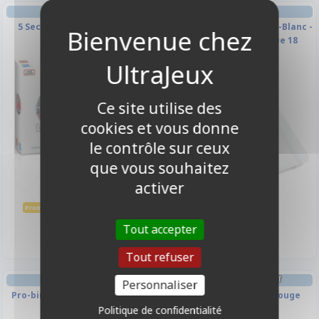
AMBIANCE
PORTFOLIO
5 Secondes Sans Tabous
Casual Album - SideLoad -Blanc -
360 Cases (20 Pages De 18
Cases)
-10%
Ce site utilise des
cookies et vous donne
le contrôle sur ceux
que vous souhaitez
activer
13,95 €
17,90 €
15,50 €
Promo -10%
Disponible
Disponible
Tout accepter
Tout refuser
PORTFOLIO
DECK BOX ET RANGEMENT
Personnaliser
Pro-binder - A4 - 12 Cases - 480
Stronghold 200+ XL - Rouge
pages - Bleu nuit
Politique de confidentialité