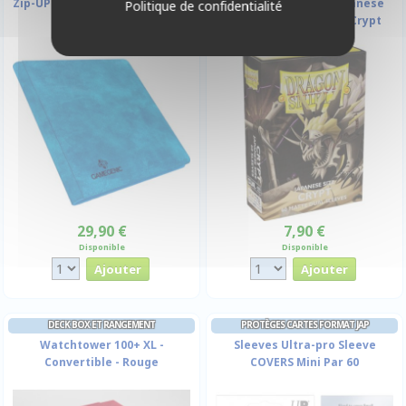
Zip-UP Album - Bleu - 480 Cases
Dragon Shield - 60 Japanese
Politique de confidentialité
(20 Pages De 24 )
Sleeves Dual Matte - Crypt
29,90 €
7,90 €
Disponible
Disponible
DECK BOX ET RANGEMENT
PROTÈGES CARTES FORMAT JAP
Watchtower 100+ XL -
Sleeves Ultra-pro Sleeve
Convertible - Rouge
COVERS Mini Par 60