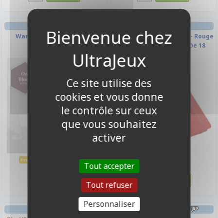
PORTFOLIO
Warpaints - Orc Blood
Casual Album - SideLoad - Rouge
- 360 Cases (20 Pages De 18
Cases)
-11%
Ce site utilise des
cookies et vous donne
le contrôle sur ceux
que vous souhaitez
activer
2,90 €
17,90 €
3,25 €
Promo -11%
Tout accepter
Disponible
Disponible
Tout refuser
Personnaliser
PORTFOLIO
PROTÈGES CARTES FORMAT JAP