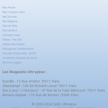
Mon Panier
Mon Compte Client
Nos Tournois
Nos Magasins
Frais de Ports
Recrutement
Contactez-nous
Détaxe - Free TAX
Gestion des Cookies
Politique de Confidentialité
Données Personnelles - RGPD
Conditions Générales de Vente
Mentions Légales
Les Magasins UltraJeux :
Bastille : 13 Rue Amelot 75011 Paris
Oberkampf : 108 Bd Richard Lenoir 75011 Paris
Bar à Jeux "L'OberJeux" : 47 Rue de la Folie Méricourt 75011 Paris
Rennes-Raspail : 110 Rue de Rennes 75006 Paris
© 2004-2026 SARL UltraJeux