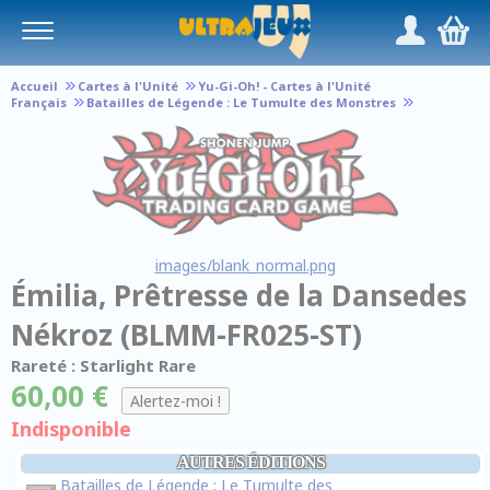
Panneau de gestion des cookies
/
,
Accueil
Cartes à l'Unité
Yu-Gi-Oh! - Cartes à l'Unité
Français
Batailles de Légende : Le Tumulte des Monstres
images/blank_normal.png
Émilia, Prêtresse de la Dansedes
Nékroz (BLMM-FR025-ST)
Rareté : Starlight Rare
60,00 €
Indisponible
AUTRES ÉDITIONS
Batailles de Légende : Le Tumulte des