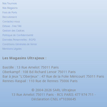
Nos Tournois
Nos Magasins
Frais de Ports
Recrutement
Contactez-nous
Détaxe - Free TAX
Gestion des Cookies
Politique de Confidentialité
Données Personnelles - RGPD
Conditions Générales de Vente
Mentions Légales
Les Magasins UltraJeux :
Bastille : 13 Rue Amelot 75011 Paris
Oberkampf : 108 Bd Richard Lenoir 75011 Paris
Bar à Jeux "L'OberJeux" : 47 Rue de la Folie Méricourt 75011 Paris
Rennes-Raspail : 110 Rue de Rennes 75006 Paris
© 2004-2026 SARL UltraJeux
13 Rue Amelot 75011 Paris - RCS PARIS 477 974 711 -
Déclaration CNIL n°1036645