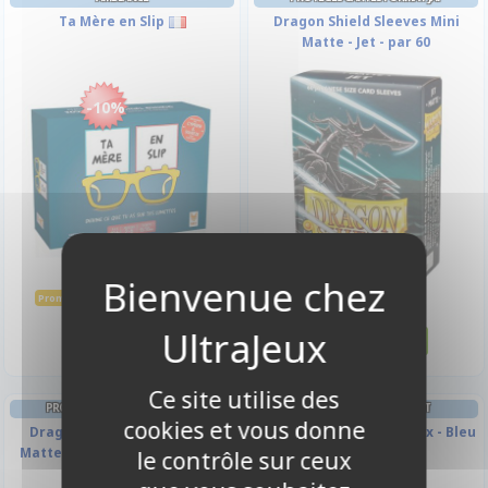
Ta Mère en Slip
Dragon Shield Sleeves Mini
Matte - Jet - par 60
-10%
20,60 €
7,00 €
22,90 €
Promo -10%
Disponible
Disponible
Ce site utilise des
PROTÈGES CARTES FORMAT JAP
DECK BOX ET RANGEMENT
cookies et vous donne
Dragon Shield Sleeves Mini
Alcove Flip Vivid Deck Box - Bleu
Matte - Yellow - Jaune - par 60
Clair
le contrôle sur ceux