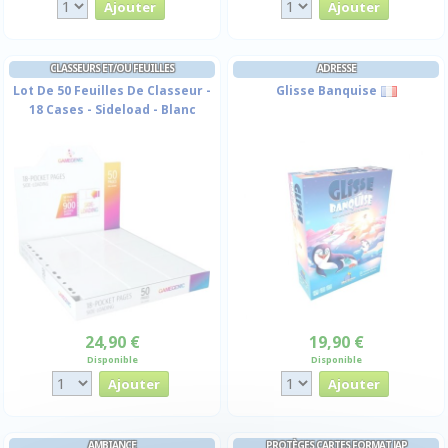
CLASSEURS ET/OU FEUILLES
ADRESSE
Lot De 50 Feuilles De Classeur -
Glisse Banquise
18 Cases - Sideload - Blanc
24,90 €
19,90 €
Disponible
Disponible
AMBIANCE
PROTÈGES CARTES FORMAT JAP