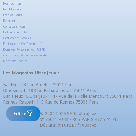
Nos Tournois
Nos Magasins
Frais de Ports
Recrutement
Contactez-nous
Détaxe - Free TAX
Gestion des Cookies
Politique de Confidentialité
Données Personnelles - RGPD
Conditions Générales de Vente
Mentions Légales
Les Magasins UltraJeux :
Bastille : 13 Rue Amelot 75011 Paris
Oberkampf : 108 Bd Richard Lenoir 75011 Paris
Bar à Jeux "L'OberJeux" : 47 Rue de la Folie Méricourt 75011 Paris
Rennes-Raspail : 110 Rue de Rennes 75006 Paris
Filtre
© 2004-2026 SARL UltraJeux
13 Rue Amelot 75011 Paris - RCS PARIS 477 974 711 -
Déclaration CNIL n°1036645