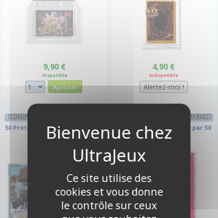
9,90 €
4,90 €
Disponible
Indisponible
PROTÈGES CARTES FORMAT JAP YU-GI-OH!
PROTÈGES CARTES FORMAT JAP YU-GI-OH!
50 Protèges Cartes Yugi & Kaiba
Gold Pride Carrie's Crew par 50
Ce site utilise des
cookies et vous donne
le contrôle sur ceux