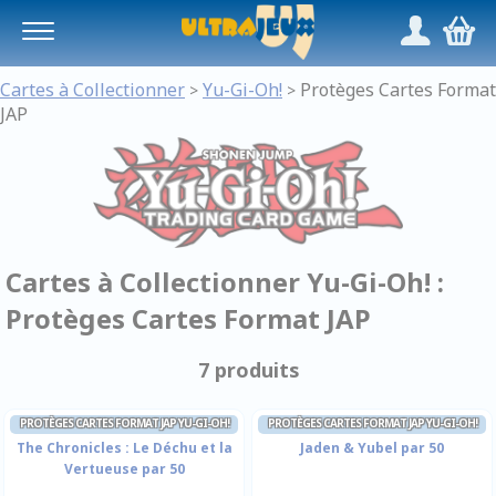
Panneau de gestion des cookies
/
,
Cartes à Collectionner
Yu-Gi-Oh!
Protèges Cartes Format
>
>
JAP
Cartes à Collectionner Yu-Gi-Oh! :
Protèges Cartes Format JAP
7 produits
PROTÈGES CARTES FORMAT JAP YU-GI-OH!
PROTÈGES CARTES FORMAT JAP YU-GI-OH!
The Chronicles : Le Déchu et la
Jaden & Yubel par 50
Vertueuse par 50