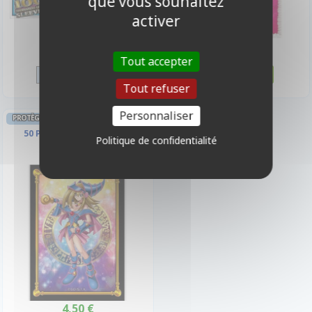
que vous souhaitez
activer
9,90 €
4,50 €
Tout accepter
Disponible
Disponible
Tout refuser
Personnaliser
PROTÈGES CARTES FORMAT JAP YU-GI-OH!
50 Protèges Cartes Dark
Politique de confidentialité
Magician Girl
4,50 €