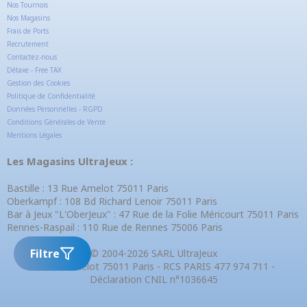
Nos Tournois
Nos Magasins
Frais de Ports
Recrutement
Contactez-nous
Détaxe - Free TAX
Gestion des Cookies
Politique de Confidentialité
Données Personnelles - RGPD
Conditions Générales de Vente
Mentions Légales
Les Magasins UltraJeux :
Bastille : 13 Rue Amelot 75011 Paris
Oberkampf : 108 Bd Richard Lenoir 75011 Paris
Bar à Jeux "L'OberJeux" : 47 Rue de la Folie Méricourt 75011 Paris
Rennes-Raspail : 110 Rue de Rennes 75006 Paris
Filtre
© 2004-2026 SARL UltraJeux
13 Rue Amelot 75011 Paris - RCS PARIS 477 974 711 -
Déclaration CNIL n°1036645