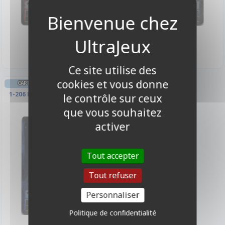
4,00 €
4,00 €
Disponible
Disponible
Ce site utilise des
cookies et vous donne
CARTES SPÉCIALES FORCE OF WILL
1-206 Foil - Pierre Magique De
le contrôle sur ceux
Ténèbres
que vous souhaitez
activer
Tout accepter
Tout refuser
Personnaliser
Politique de confidentialité
4,00 €