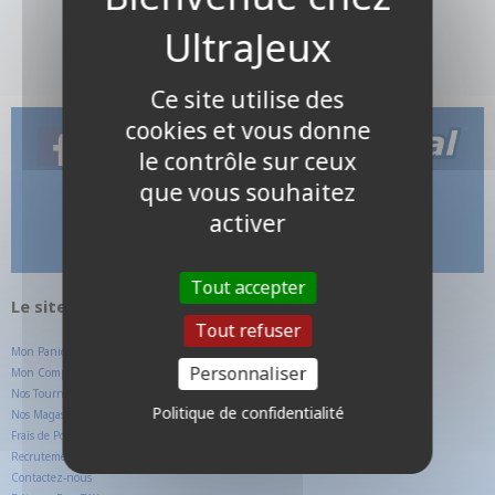
Ce site utilise des
cookies et vous donne
le contrôle sur ceux
que vous souhaitez
activer
Tout accepter
Le site internet UltraJeux.com
Tout refuser
Mon Panier
Personnaliser
Mon Compte Client
Nos Tournois
Politique de confidentialité
Nos Magasins
Frais de Ports
Recrutement
Contactez-nous