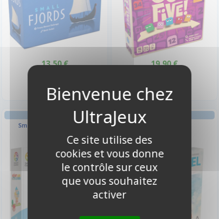
13,50 €
19,90 €
Disponible
Disponible
RÉFLÉXION ENFANT
RÉFLÉXION EN FAMILLE
Smart Games - Haut les
Sanibel
Couleurs
Ce site utilise des
cookies et vous donne
-10%
le contrôle sur ceux
que vous souhaitez
activer