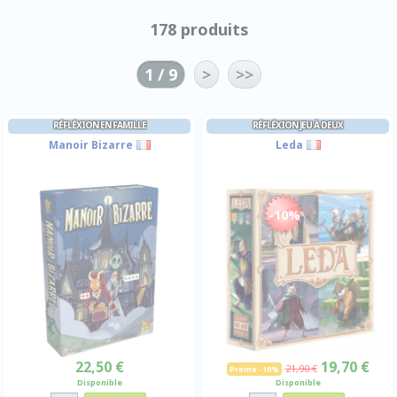
178 produits
1 / 9
>
>>
RÉFLÉXION EN FAMILLE
RÉFLÉXION JEU À DEUX
Manoir Bizarre
Leda
-10%
22,50 €
19,70 €
21,90 €
Promo -10%
Disponible
Disponible