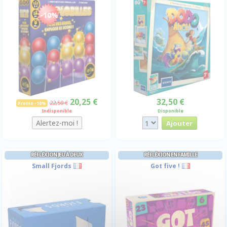
-10%
20,25 €
32,50 €
22,50 €
Promo -10%
Indisponible
Disponible
RÉFLÉXION JEU À DEUX
RÉFLÉXION EN FAMILLE
Small Fjords
Got five !