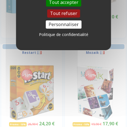
Tout accepter
Tout refuser
24,90 €
34,10 €
37,90 €
Promo -10%
Disponible
Disponible
Personnaliser
Politique de confidentialité
RÉFLÉXION EN FAMILLE
RÉFLÉXION EN FAMILLE
Restart
Mozaik
-10%
-10%
24,20 €
17,90 €
26,90 €
19,90 €
Promo -10%
Promo -10%