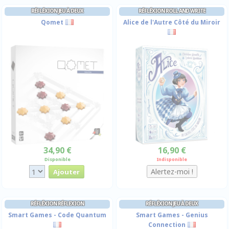
RÉFLÉXION JEU À DEUX
RÉFLÉXION ROLL AND WRITE
Qomet
Alice de l'Autre Côté du Miroir
34,90 €
16,90 €
Disponible
Indisponible
RÉFLÉXION RÉFLEXION
RÉFLÉXION JEU À DEUX
Smart Games - Code Quantum
Smart Games - Genius
Connection