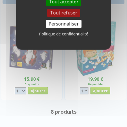
Tout accepter
RÉFLEXE ENFANT
RÉFLEXE ENFANT
Bazar Bizarre
Clac Clac !
Tout refuser
Personnaliser
Politique de confidentialité
15,90 €
19,90 €
Disponible
Disponible
8 produits