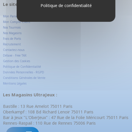
Le site internet UltraJeux.com
Politique de confidentialité
Mon Panier
Mon Compte Client
Nos Tournois
Nos Magasins
Frais de Ports
Recrutement
Contactez-nous
Détaxe - Free TAX
Gestion des Cookies
Politique de Confidentialité
Données Personnelles - RGPD
Conditions Générales de Vente
Mentions Légales
Les Magasins UltraJeux :
Bastille : 13 Rue Amelot 75011 Paris
Oberkampf : 108 Bd Richard Lenoir 75011 Paris
Bar à Jeux "L'OberJeux" : 47 Rue de la Folie Méricourt 75011 Paris
Rennes-Raspail : 110 Rue de Rennes 75006 Paris