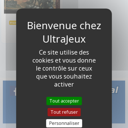
63,00 €
70,00 €
Promo -10%
Indisponible
Ce site utilise des
1 produits
cookies et vous donne
le contrôle sur ceux
que vous souhaitez
activer
Tout accepter
Tout refuser
Personnaliser