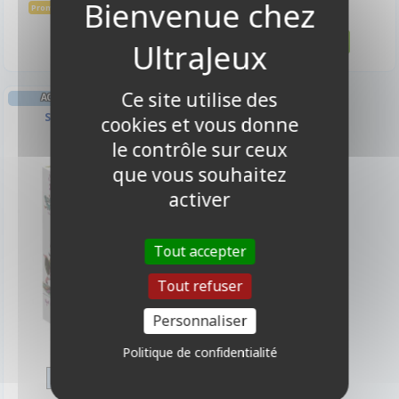
49,05 €
13,50 €
54,50 €
Promo -10%
Disponible
Disponible
Ce site utilise des
ACTION/COMBAT STRATÉGIE
Schotten Totten
cookies et vous donne
le contrôle sur ceux
que vous souhaitez
activer
Tout accepter
Tout refuser
Personnaliser
13,50 €
Politique de confidentialité
Disponible