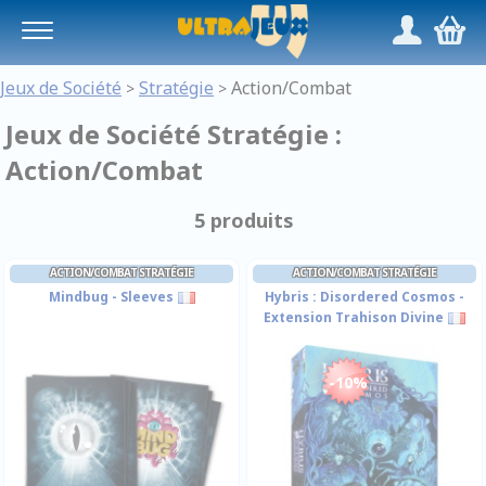
Panneau de gestion des cookies
/
,
Jeux de Société
Stratégie
Action/Combat
>
>
Jeux de Société Stratégie :
Action/Combat
5 produits
ACTION/COMBAT STRATÉGIE
ACTION/COMBAT STRATÉGIE
Mindbug - Sleeves
Hybris : Disordered Cosmos -
Extension Trahison Divine
-10%