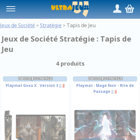
Panneau de gestion des cookies
/
,
Jeux de Société
Stratégie
Tapis de Jeu
>
>
Jeux de Société Stratégie : Tapis de
Jeu
4 produits
TAPIS DE JEU STRATÉGIE
TAPIS DE JEU STRATÉGIE
Playmat Gosu X : Version 3
Playmat : Mage Noir - Rite de
Passage