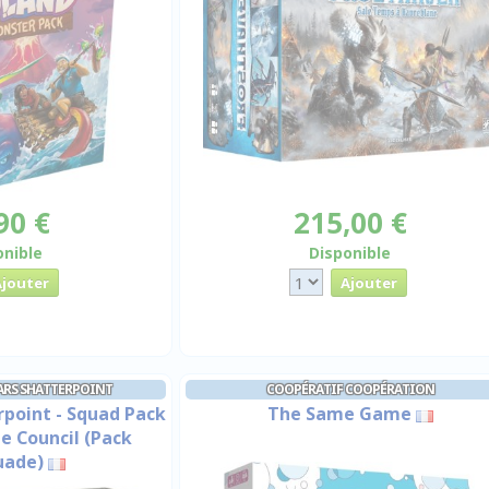
90 €
215,00 €
onible
Disponible
ARS SHATTERPOINT
COOPÉRATIF COOPÉRATION
rpoint - Squad Pack
The Same Game
e Council (Pack
uade)