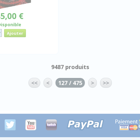
5,00 €
Disponible
9487 produits
<<
<
127 / 475
>
>>