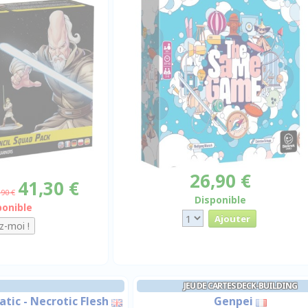
26,90 €
41,30 €
,90 €
Disponible
ponible
JEU DE CARTES DECK-BUILDING
tic - Necrotic Flesh
Genpei