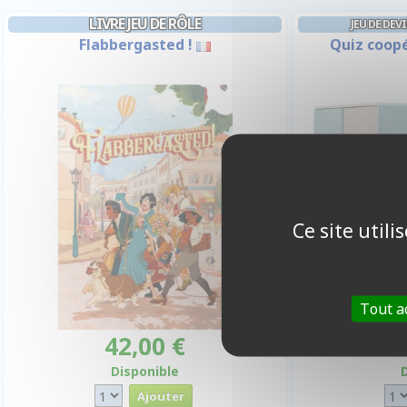
LIVRE JEU DE RÔLE
JEU DE DE
Flabbergasted !
Quiz coopé
Ce site util
Tout a
42,00 €
Disponible