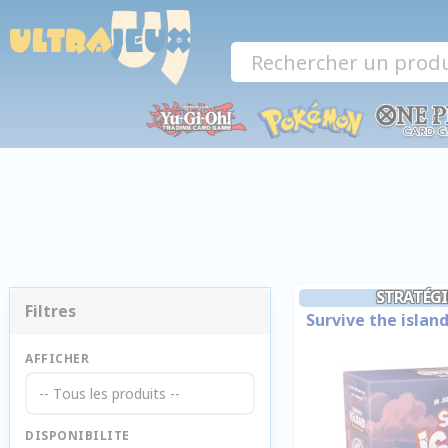
Panneau de gestion des cookies
STRATÉGI
Filtres
Survive the islan
AFFICHER
-- Tous les produits --
DISPONIBILITE