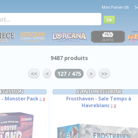
Mon Panier (0)
S
9487 produits
<<
<
127 / 475
>
>>
E GESTION
AVENTURE FIGURINE
d - Monster Pack
Frosthaven - Sale Temps à
Havreblanc