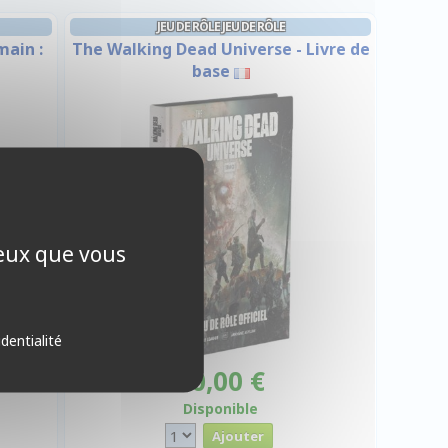
JEU DE RÔLE JEU DE RÔLE
main :
The Walking Dead Universe - Livre de
base
ceux que vous
identialité
 €
50,00 €
Disponible