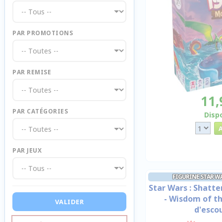
PAR PROMOTIONS
PAR REMISE
11,
PAR CATÉGORIES
Disp
PAR JEUX
FIGURINE STAR W
Star Wars : Shatte
- Wisdom of th
VALIDER
d'esco