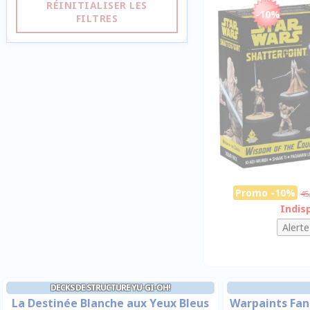
RÉINITIALISER LES
-10%
FILTRES
Promo -10%
45
Indis
DECKS DE STRUCTURE YU-GI-OH!
La Destinée Blanche aux Yeux Bleus
Warpaints Fana