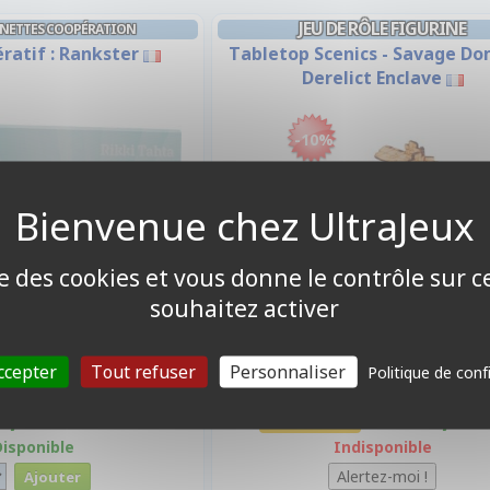
JEU DE RÔLE FIGURINE
VINETTES COOPÉRATION
ratif : Rankster
Tabletop Scenics - Savage Do
Derelict Enclave
-10%
ise des cookies et vous donne le contrôle sur 
souhaitez activer
ccepter
Tout refuser
Personnaliser
Politique de conf
9,90 €
25,95
Promo -10%
28,90 €
Disponible
Indisponible