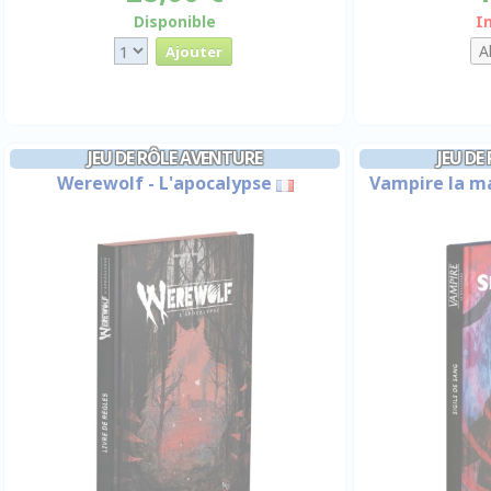
Disponible
I
JEU DE RÔLE AVENTURE
JEU DE
Werewolf - L'apocalypse
Vampire la mas