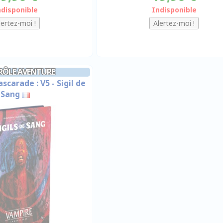
ndisponible
Indisponible
 RÔLE AVENTURE
carade : V5 - Sigil de
Sang