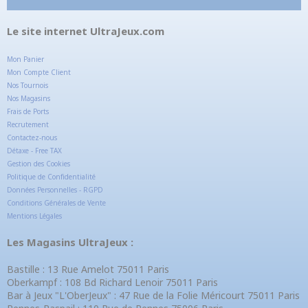
Le site internet UltraJeux.com
Mon Panier
Mon Compte Client
Nos Tournois
Nos Magasins
Frais de Ports
Recrutement
Contactez-nous
Détaxe - Free TAX
Gestion des Cookies
Politique de Confidentialité
Données Personnelles - RGPD
Conditions Générales de Vente
Mentions Légales
Les Magasins UltraJeux :
Bastille : 13 Rue Amelot 75011 Paris
Oberkampf : 108 Bd Richard Lenoir 75011 Paris
Bar à Jeux "L'OberJeux" : 47 Rue de la Folie Méricourt 75011 Paris