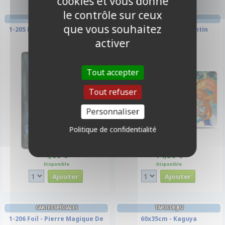
cookies et vous donne
le contrôle sur ceux
CARTES SPÉCIALES
TAPIS DE JEU
que vous souhaitez
1-205 Foil - Pierre Magique De
60x35cm - Saint Valentin
Vent
activer
Tout accepter
Tout refuser
Personnaliser
Politique de confidentialité
4,00 €
14,50 €
Disponible
Disponible
CARTES SPÉCIALES
TAPIS DE JEU
1-206 Foil - Pierre Magique De
60x35cm - Kaguya