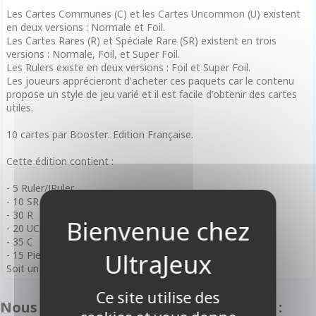
Les Cartes Communes (C) et les Cartes Uncommon (U) existent
en deux versions : Normale et Foil.
Les Cartes Rares (R) et Spéciale Rare (SR) existent en trois
versions : Normale, Foil, et Super Foil.
Les Rulers existe en deux versions : Foil et Super Foil.
Les joueurs apprécieront d'acheter ces paquets car le contenu
propose un style de jeu varié et il est facile d’obtenir des cartes
utiles.
10 cartes par Booster. Edition Française.
Cette édition contient :
- 5 Ruler/JRuler
- 10 SR
- 30 R
- 20 UC
- 35 C
- 15 Pierres Magiques différentes dont 10 spéciales.
Soit un total de 100 cartes différentes dans l'extension.
Ce site utilise des
Nous vous recommandons également :