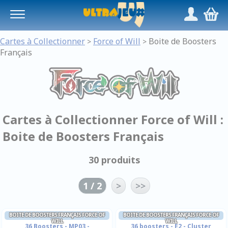
Panneau de gestion des cookies
/
,
Cartes à Collectionner
Force of Will
Boite de Boosters
>
>
Français
Cartes à Collectionner Force of Will :
Boite de Boosters Français
30 produits
1 / 2
>
>>
BOITE DE BOOSTERS FRANÇAIS FORCE OF
BOITE DE BOOSTERS FRANÇAIS FORCE OF
WILL
WILL
36 Boosters - MP03 -
36 boosters - E2 - Cluster