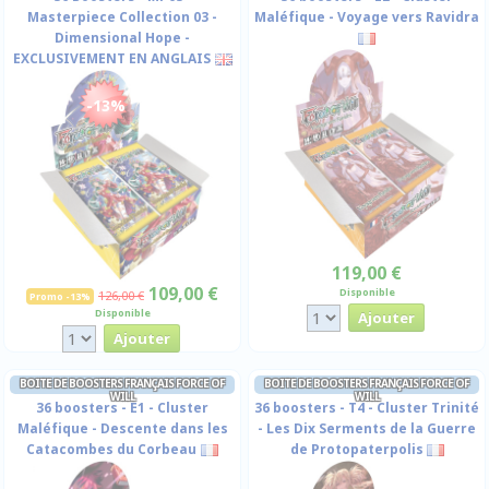
Masterpiece Collection 03 -
Maléfique - Voyage vers Ravidra
Dimensional Hope -
EXCLUSIVEMENT EN ANGLAIS
-13%
119,00 €
109,00 €
Disponible
126,00 €
Promo -13%
Disponible
BOITE DE BOOSTERS FRANÇAIS FORCE OF
BOITE DE BOOSTERS FRANÇAIS FORCE OF
WILL
WILL
36 boosters - E1 - Cluster
36 boosters - T4 - Cluster Trinité
Maléfique - Descente dans les
- Les Dix Serments de la Guerre
Catacombes du Corbeau
de Protopaterpolis