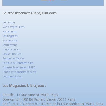
Le site internet UltraJeux.com
Mon Panier
Mon Compte Client
Nos Tournois
Nos Magasins
Frais de Ports
Recrutement
Contactez-nous
Détaxe - Free TAX
Gestion des Cookies
Politique de Confidentialité
Données Personnelles - RGPD
Conditions Générales de Vente
Mentions Légales
Les Magasins UltraJeux :
Bastille : 13 Rue Amelot 75011 Paris
Oberkampf : 108 Bd Richard Lenoir 75011 Paris
Bar à Jeux "L'OberJeux" : 47 Rue de la Folie Méricourt 75011 Paris