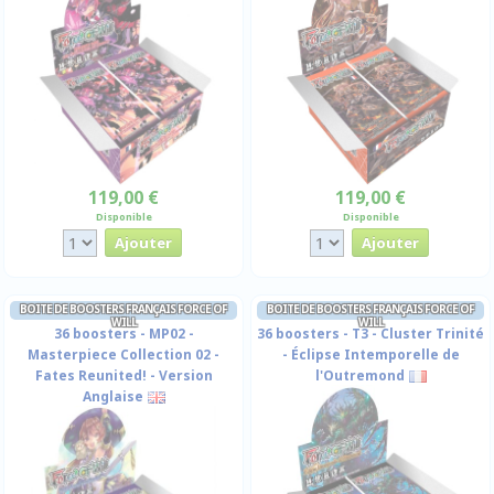
119,00 €
119,00 €
Disponible
Disponible
BOITE DE BOOSTERS FRANÇAIS FORCE OF
BOITE DE BOOSTERS FRANÇAIS FORCE OF
WILL
WILL
36 boosters - MP02 -
36 boosters - T3 - Cluster Trinité
Masterpiece Collection 02 -
- Éclipse Intemporelle de
Fates Reunited! - Version
l'Outremond
Anglaise