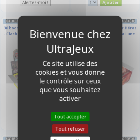
BOITE DE BOOSTERS FRANÇAIS FORCE OF
BOITE DE BOOSTERS FRANÇAIS FORCE OF
WILL
WILL
36 boosters - H5 - Cluster Héros
36 boosters - H4 - Cluster Héros
- Clash des Arbres Stellaires
- Champ de Bataille de la Lune
Pourpre
Ce site utilise des
cookies et vous donne
le contrôle sur ceux
que vous souhaitez
activer
119,00 €
119,00 €
Disponible
Disponible
Tout accepter
Tout refuser
BOITE DE BOOSTERS FRANÇAIS FORCE OF
BOITE DE BOOSTERS FRANÇAIS FORCE OF