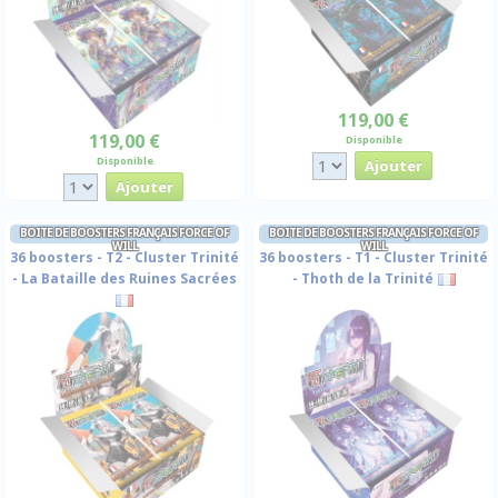
119,00 €
119,00 €
Disponible
Disponible
BOITE DE BOOSTERS FRANÇAIS FORCE OF
BOITE DE BOOSTERS FRANÇAIS FORCE OF
WILL
WILL
36 boosters - T2 - Cluster Trinité
36 boosters - T1 - Cluster Trinité
- La Bataille des Ruines Sacrées
- Thoth de la Trinité