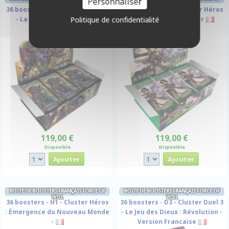
Personnaliser
WILL
WILL
36 boosters - H3 - Cluster Héros
36 boosters - H2 - Cluster Héros
Politique de confidentialité
- La Guerre des Soleils
- Les Secrets de l'Enfer
119,00 €
119,00 €
Disponible
Disponible
BOITE DE BOOSTERS FRANÇAIS FORCE OF
BOITE DE BOOSTERS FRANÇAIS FORCE OF
WILL
WILL
36 boosters - H1 - Cluster Héros
36 boosters - D3 - Cluster Duel 3
: Émergence du Nouveau Monde
- Le Jeu des Dieux : Révolution -
-
Version Francaise