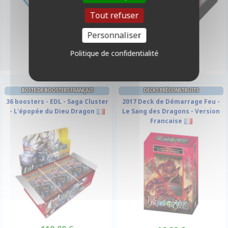
Tout refuser
Personnaliser
140,00 €
119,00 €
Disponible
Disponible
Politique de confidentialité
BOITE DE BOOSTERS FRANÇAIS
DECKS PRÉCONSTRUITS
36 boosters - EDL - Saga Cluster
2017 Deck de Démarrage Feu -
- L'épopée du Dieu Dragon
Le Sang des Dragons - Version
Francaise