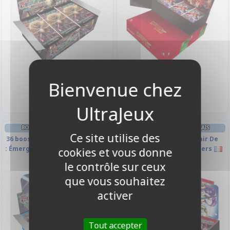
119,00 €
119,00 €
Disponible
Disponible
BOITE DE BOOSTERS FRANÇAIS
BOITE DE BOOSTERS FRANÇAIS
Ce site utilise des
36 boosters - H1 - Cluster Héros
A3 - La Sauveuse Du Clair De
: Émergence du Nouveau Monde
Lune - Boite De 36 Boosters
cookies et vous donne
-
le contrôle sur ceux
que vous souhaitez
activer
Tout accepter