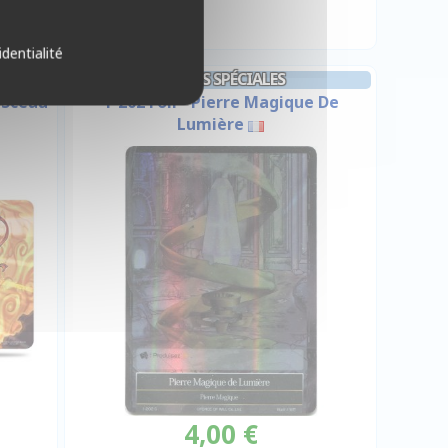
identialité
CARTES SPÉCIALES
 Sceau
1-202 Foil - Pierre Magique De
Lumière
4,00 €