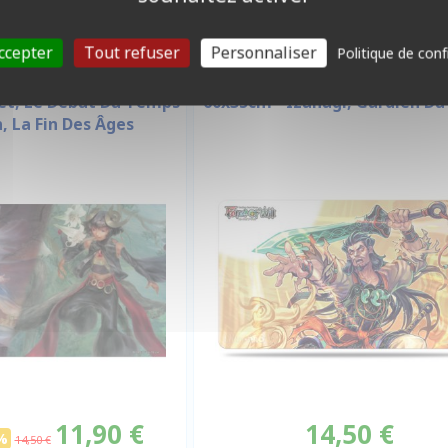
ccepter
Tout refuser
Personnaliser
Politique de conf
APIS DE JEU
TAPIS DE JEU
let, Le Début Du Temps
60x35cm - Izanagi, Gardien Du
, La Fin Des Âges
11,90 €
14,50 €
%
14,50 €