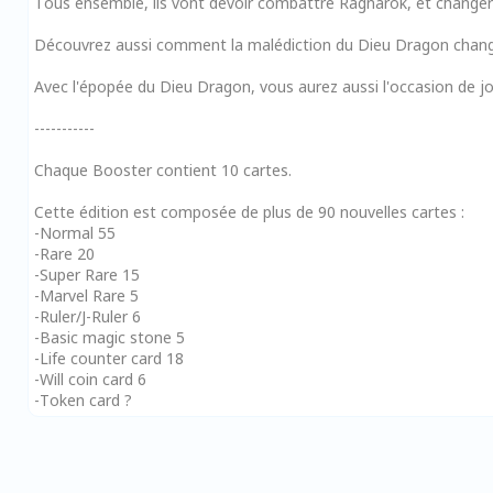
Tous ensemble, ils vont devoir combattre Ragnarok, et changer
Découvrez aussi comment la malédiction du Dieu Dragon changea 
Avec l'épopée du Dieu Dragon, vous aurez aussi l'occasion de jo
-----------
Chaque Booster contient 10 cartes.
Cette édition est composée de plus de 90 nouvelles cartes :
-Normal 55
-Rare 20
-Super Rare 15
-Marvel Rare 5
-Ruler/J-Ruler 6
-Basic magic stone 5
-Life counter card 18
-Will coin card 6
-Token card ?