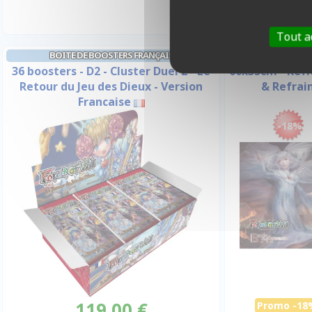
Tout a
T
BOITE DE BOOSTERS FRANÇAIS
36 boosters - D2 - Cluster Duel 2 - Le
60x35cm - Ref
Retour du Jeu des Dieux - Version
& Refrain
Francaise
-18%
119,00 €
Promo -18