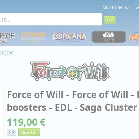
Mon Panier (0)
S
ançais
Force of Will - Force of Will 
boosters - EDL - Saga Cluste
119,00 €