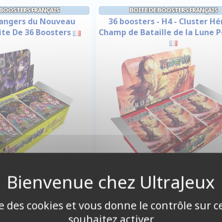
 BOOSTERS FRANÇAIS
BOITE DE BOOSTERS FRANÇAIS
trangers du Nouveau
36 boosters - H4 - Cluster Hé
oite De 36 Boosters
Champ de Bataille de la Lune 
19,00 €
119,00 €
Disponible
ise des cookies et vous donne le contrôle sur 
Disponible
souhaitez activer