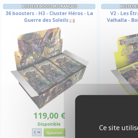
BOITE DE BOOSTERS FRANÇAIS
BOITE DE
36 boosters - H3 - Cluster Héros - La
V2 - Les É
Guerre des Soleils
Valhalla - B
119,00 €
1
Disponible
Ce site util