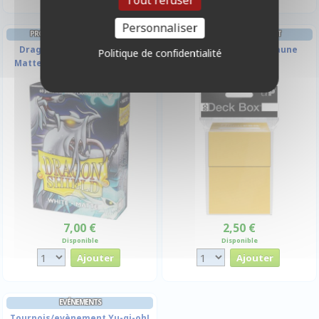
Tout refuser
Personnaliser
PROTÈGES CARTES FORMAT JAP
DECK BOX ET RANGEMENT
Dragon Shield Sleeves Mini
Deck Box Ultrapro - Jaune
Politique de confidentialité
Matte - White - Blanc - par 60
7,00 €
2,50 €
Disponible
Disponible
EVÉNEMENTS
Tournois/evènement Yu-gi-oh!