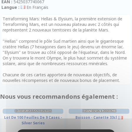
EAN :
5425037740067
Langue :
En Français
Terraforming Mars: Hellas & Elysium, la première extension de
Terraforming Mars, est un nouveau plateau avec 2 côtés qui
représentent 2 nouveaux territoires de la planète Mars.
"Hellas" comprend le pôle Sud martien ainsi que le gigantesque
cratère Hellas (7 hexagones dans le jeu) devenu un énorme lac.
"Elysium" se trouve au côté opposé de l'équateur, dans le Nord.
On y trouvera le mont Olympe, le plus haut sommet du système
solaire, ainsi que de nombreuses ressources minérales.
Chacune de ces cartes apportera de nouveaux objectifs, de
nouvelles récompenses et de nouveaux bonus de placement.
Nous vous recommandons également :
CLASSEURS ET/OU FEUILLES
FRIANDISES & BOISSONS
Lot De 100 Feuilles De 9 Cases -
Boisson - Canette 33cl
Silver Series