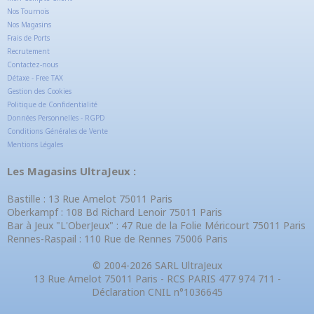
Nos Tournois
Nos Magasins
Frais de Ports
Recrutement
Contactez-nous
Détaxe - Free TAX
Gestion des Cookies
Politique de Confidentialité
Données Personnelles - RGPD
Conditions Générales de Vente
Mentions Légales
Les Magasins UltraJeux :
Bastille : 13 Rue Amelot 75011 Paris
Oberkampf : 108 Bd Richard Lenoir 75011 Paris
Bar à Jeux "L'OberJeux" : 47 Rue de la Folie Méricourt 75011 Paris
Rennes-Raspail : 110 Rue de Rennes 75006 Paris
© 2004-2026 SARL UltraJeux
13 Rue Amelot 75011 Paris - RCS PARIS 477 974 711 -
Déclaration CNIL n°1036645