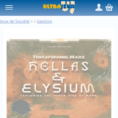
Panneau de gestion des cookies
/
,
Jeux de Société
Gestion
>
>