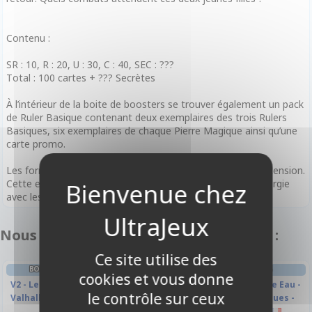
Contenu :
SR : 10, R : 20, U : 30, C : 40, SEC : ???
Total : 100 cartes + ??? Secrètes
À l’intérieur de la boite de boosters se trouver également un pack
de Ruler Basique contenant deux exemplaires des trois Rulers
Basiques, six exemplaires de chaque Pierre Magique ainsi qu’une
carte promo.
Les formats scellés et draft sont supportés avec cette extension.
Cette extension propose des cartes ayant une bonne synergie
avec les Decks de Démarrage du bloc Nouveau Valhalla.
Nous vous recommandons également :
Ce site utilise des
BOITE DE BOOSTERS FRANÇAIS
DECKS PRÉCONSTRUITS
cookies et vous donne
V2 - Les Étrangers du Nouveau
2017 Deck de Démarrage Eau -
le contrôle sur ceux
Valhalla - Boite De 36 Boosters
Le Monde Sous les Vagues -
Version Francaise