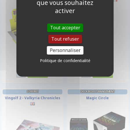
que vous souhaitez
activer
Tout accepter
Tout refuser
Personnaliser
Politique de confidentialité
119,00 €
16,90 €
Disponible
Disponible
COFFRET
DECK BOX ET RANGEMENT
Vingolf 2 - Valkyria Chronicles
Magic Circle