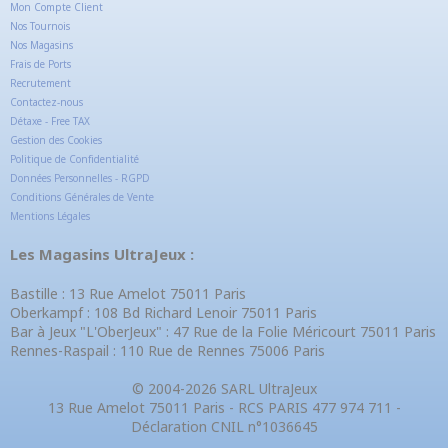
Mon Compte Client
Nos Tournois
Nos Magasins
Frais de Ports
Recrutement
Contactez-nous
Détaxe - Free TAX
Gestion des Cookies
Politique de Confidentialité
Données Personnelles - RGPD
Conditions Générales de Vente
Mentions Légales
Les Magasins UltraJeux :
Bastille : 13 Rue Amelot 75011 Paris
Oberkampf : 108 Bd Richard Lenoir 75011 Paris
Bar à Jeux "L'OberJeux" : 47 Rue de la Folie Méricourt 75011 Paris
Rennes-Raspail : 110 Rue de Rennes 75006 Paris
© 2004-2026 SARL UltraJeux
13 Rue Amelot 75011 Paris - RCS PARIS 477 974 711 -
Déclaration CNIL n°1036645