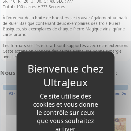
SR : 10, R : 20, U : 30, C : 40, SEC : ???
Total : 100 cartes + ??? Secrètes
À l’intérieur de la boite de boosters se trouver également un pack
de Ruler Basique contenant deux exemplaires des trois Rulers
Basiques, six exemplaires de chaque Pierre Magique ainsi qu’une
carte promo.
Les formats scellés et draft sont supportés avec cette extension.
Cette extension propose des cartes ayant une bonne synergie
avec les Decks de Démarrage du bloc Nouveau Valhalla.
Nous vous recommandons également :
BOOSTER FRANÇAIS
TAPIS DE JEU
V3 - L'Éveil des Anciens
60x35cm - Izanagi, Gardien Du
Ce site utilise des
Sceau
cookies et vous donne
le contrôle sur ceux
que vous souhaitez
activer