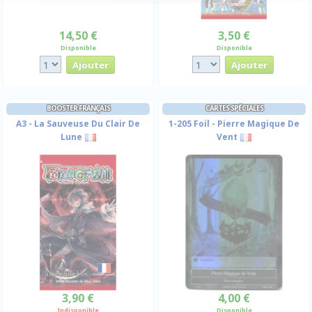
14,50 €
3,50 €
Disponible
Disponible
BOOSTER FRANÇAIS
CARTES SPÉCIALES
A3 - La Sauveuse Du Clair De
1-205 Foil - Pierre Magique De
Lune
Vent
3,90 €
4,00 €
Indisponible
Disponible