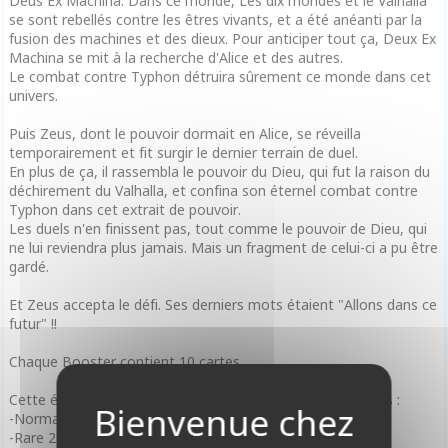
Deus Ex Machina. Dans ce monde, Les dix mondes et le Valhalla
se sont rebellés contre les êtres vivants, et a été anéanti par la
fusion des machines et des dieux. Pour anticiper tout ça, Deux Ex
Machina se mit à la recherche d'Alice et des autres.
Le combat contre Typhon détruira sûrement ce monde dans cet
univers.
Puis Zeus, dont le pouvoir dormait en Alice, se réveilla
temporairement et fit surgir le dernier terrain de duel.
En plus de ça, il rassembla le pouvoir du Dieu, qui fut la raison du
déchirement du Valhalla, et confina son éternel combat contre
Typhon dans cet extrait de pouvoir.
Les duels n'en finissent pas, tout comme le pouvoir de Dieu, qui
ne lui reviendra plus jamais. Mais un fragment de celui-ci a pu être
gardé.
Et Zeus accepta le défi. Ses derniers mots étaient "Allons dans ce
futur" !!
Chaque Booster contient 10 cartes.
Cette édition est composée de plus de 94 nouvelles cartes :
-Normal 45 kinds
-Rare 20 kinds