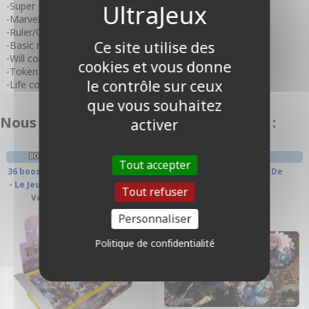
-Super Rare 15 kinds
-Marvel Rare 5 kinds
-Ruler/Order 4 kinds
Ce site utilise des
-Basic magic stone 5 kinds
-Will coin card 4 kinds
cookies et vous donne
-Token card 11 kinds
le contrôle sur ceux
-Life counter card 12 kinds
que vous souhaitez
Nous vous recommandons également :
activer
BOITE DE BOOSTERS FRANÇAIS
TAPIS DE JEU
Tout accepter
36 boosters - D3 - Cluster Duel 3
60x35cm - Souvenirs De
- Le Jeu des Dieux : Révolution -
Mariabella
Tout refuser
Version Francaise
Personnaliser
Politique de confidentialité