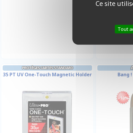
Ce site util
1
Tout a
I
PROTÈGES CARTES STANDARD
35 PT UV One-Touch Magnetic Holder
Bang !
-10%