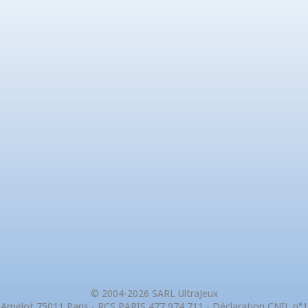
© 2004-2026 SARL UltraJeux
 Amelot 75011 Paris - RCS PARIS 477 974 711 - Déclaration CNIL n°