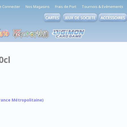
e Connecter
Nos Magasins
Frais de Port
Tournois & Evènements
0cl
 France Métropolitaine)