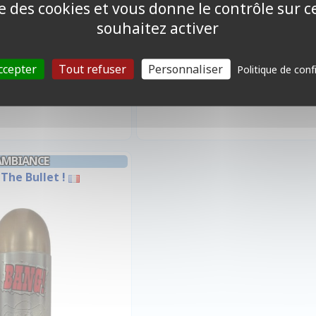
ise des cookies et vous donne le contrôle sur 
souhaitez activer
0,90 €
ccepter
Tout refuser
Personnaliser
Politique de conf
ndisponible
AMBIANCE
 The Bullet !