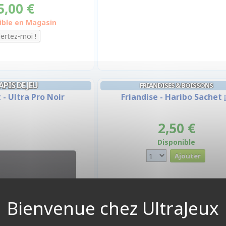
5,00 €
ible en Magasin
APIS DE JEU
FRIANDISES & BOISSONS
- Ultra Pro Noir
Friandise - Haribo Sachet
2,50 €
Disponible