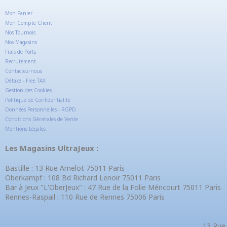
Mon Panier
Mon Compte Client
Nos Tournois
Nos Magasins
Frais de Ports
Recrutement
Contactez-nous
Détaxe - Free TAX
Gestion des Cookies
Politique de Confidentialité
Données Personnelles - RGPD
Conditions Générales de Vente
Mentions Légales
Les Magasins UltraJeux :
Bastille : 13 Rue Amelot 75011 Paris
Oberkampf : 108 Bd Richard Lenoir 75011 Paris
Bar à Jeux "L'OberJeux" : 47 Rue de la Folie Méricourt 75011 Paris
Rennes-Raspail : 110 Rue de Rennes 75006 Paris
13 Rue