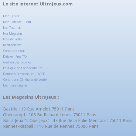
Le site internet UltraJeux.com
Mon Panier
Mon Compte Client
Nos Tournois
Nos Magasins
Frais de Ports
Recrutement
Contactez-nous
Détaxe - Free TAX
Gestion des Cookies
Politique de Confidentialité
Données Personnelles - RGPD
Conditions Générales de Vente
Mentions Légales
Les Magasins UltraJeux :
Bastille : 13 Rue Amelot 75011 Paris
Oberkampf : 108 Bd Richard Lenoir 75011 Paris
Bar à Jeux "L'OberJeux" : 47 Rue de la Folie Méricourt 75011 Paris
Rennes-Raspail : 110 Rue de Rennes 75006 Paris