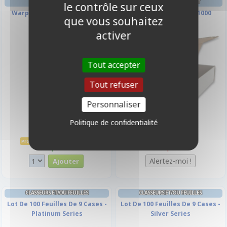
DECK BOX ET RANGEMENT
le contrôle sur ceux
Warpaints Fanatic - Brigade
Boîte De Rangement 1000
que vous souhaitez
Grey
Cartes
activer
-10%
Tout accepter
Tout refuser
Personnaliser
Politique de confidentialité
3,15 €
5,00 €
3,50 €
Promo -10%
Disponible
Indisponible
CLASSEURS ET/OU FEUILLES
CLASSEURS ET/OU FEUILLES
Lot De 100 Feuilles De 9 Cases -
Lot De 100 Feuilles De 9 Cases -
Platinum Series
Silver Series