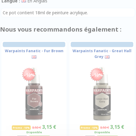
Langue :
En Anglais
Ce pot contient 18ml de peinture acrylique.
Nous vous recommandons également :
Warpaints Fanatic - Fur Brown
Warpaints Fanatic - Great Hall
Grey
-10%
-10%
3,15 €
3,15 €
3,50 €
3,50 €
Promo -10%
Promo -10%
Disponible
Disponible