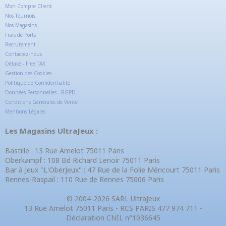
Mon Compte Client
Nos Tournois
Nos Magasins
Frais de Ports
Recrutement
Contactez-nous
Détaxe - Free TAX
Gestion des Cookies
Politique de Confidentialité
Données Personnelles - RGPD
Conditions Générales de Vente
Mentions Légales
Les Magasins UltraJeux :
Bastille : 13 Rue Amelot 75011 Paris
Oberkampf : 108 Bd Richard Lenoir 75011 Paris
Bar à Jeux "L'OberJeux" : 47 Rue de la Folie Méricourt 75011 Paris
Rennes-Raspail : 110 Rue de Rennes 75006 Paris
© 2004-2026 SARL UltraJeux
13 Rue Amelot 75011 Paris - RCS PARIS 477 974 711 -
Déclaration CNIL n°1036645