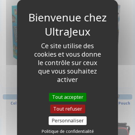
Ce site utilise des
cookies et vous donne
le contrôle sur ceux
19,90 €
18,00 €
que vous souhaitez
Disponible
Disponible
activer
Tout accepter
JEU DE CARTES
DECK BOX ET RANGEMENT
Colt Express : Marshal &
Valise Portable Gaming Pouch
Tout refuser
Prisonniers
Noir/Rouge
Personnaliser
Politique de confidentialité