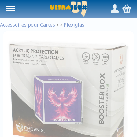
Panneau de gestion des cookies
/
,
Accessoires pour Cartes
Plexiglas
>
>