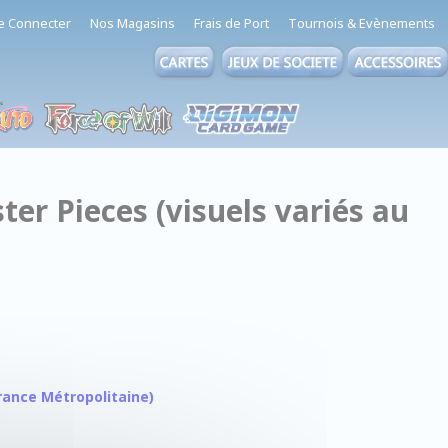
e Connecter
Nos Magasins
Frais de Port
Tournois & Evènements
ter Pieces (visuels variés au
 France Métropolitaine)