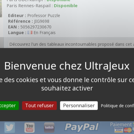
Paris Rennes-Raspail :
Disponible
Editeur :
Professor Puzzle
Référence :
JIG9698
EAN :
5056297230670
Langue :
En Français
Découvrez l'un des tableaux incontournables proposé dans cet a
L'assortiment comprend 10 tableaux différents, découpés en 50
ise des cookies et vous donne le contrôle sur 
souhaitez activer
ccepter
Tout refuser
Personnaliser
Politique de conf