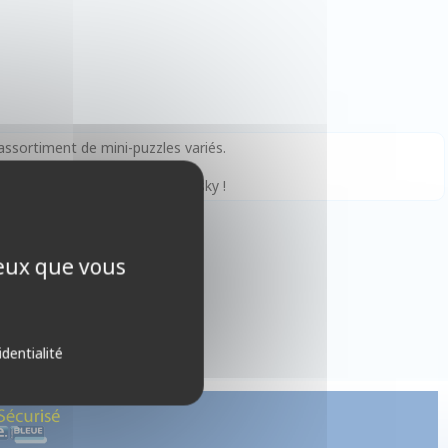
ssortiment de mini-puzzles variés.
 pièces, de Van Gogh à Kandinsky !
ceux que vous
identialité