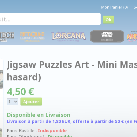
Mon Panier (0)
S
Jigsaw Puzzles Art - Mini Mas
hasard)
4,50 €
Disponible en Livraison
Livraison à partir de 1,80 EUR, offerte à partir de 50 € (en
Paris Bastille :
Indisponible
Paris Oberkampf :
Disponible