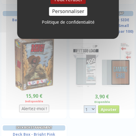
Personnaliser
AMBIANCE
PROTÈGES CARTES FORMAT JAP
Bang! Le Jeu De Dés
Sous Protection Pro-fit SIDE
Politique de confidentialité
LOAD Ultrapro - Taille Small
(transparentes Souples par 100)
15,90 €
3,90 €
Indisponible
Disponible
DECK BOX ET RANGEMENT
Deck Box - Bright Pink