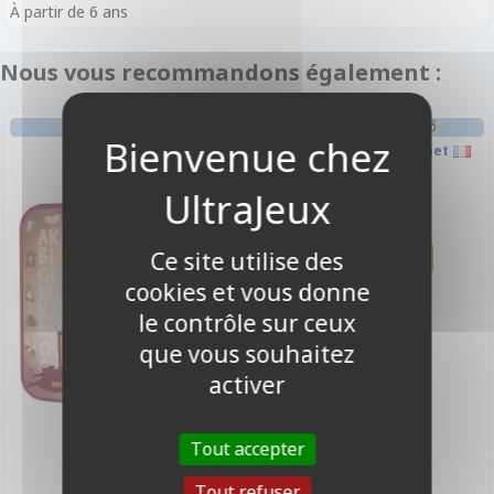
À partir de 6 ans
Nous vous recommandons également :
AMBIANCE
FRIANDISES & BOISSONS
Ouga Bouga
Friandise - Haribo Sachet
2,50 €
Disponible
Ce site utilise des
cookies et vous donne
le contrôle sur ceux
que vous souhaitez
activer
11,50 €
Tout accepter
Disponible
Tout refuser