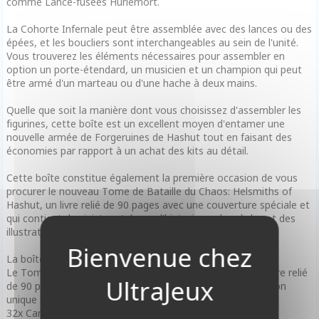
comme Lance-fusées Hurlemort.
La Cohorte Infernale peut être assemblée avec des lances ou des
épées, et les boucliers sont interchangeables au sein de l'unité.
Vous trouverez les éléments nécessaires pour assembler en
option un porte-étendard, un musicien et un champion qui peut
être armé d'un marteau ou d'une hache à deux mains.
Quelle que soit la manière dont vous choisissez d'assembler les
figurines, cette boîte est un excellent moyen d'entamer une
nouvelle armée de Forgeruines de Hashut tout en faisant des
économies par rapport à un achat des kits au détail.
Cette boîte constitue également la première occasion de vous
procurer le nouveau Tome de Bataille du Chaos: Helsmiths of
Hashut, un livre relié de 90 pages avec une couverture spéciale et
qui contient de sinistres trésors d'historique, des règles et des
illustrations épiques.
La boîte contient également:
Le Tome de Bataille du Chaos: Helsmiths of Hashut, un livre relié
de 90 pages avec une couverture soyeuse et une illustration
unique à cette boîte
32x Cartes de charte des Forgeruines de Hashut