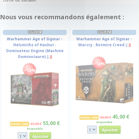
Nous vous recommandons également :
FIGURINE
FIGURINE
Warhammer Age of Sigmar -
Warhammer Age of Sigmar -
Helsmiths of Hashut :
Warcry : Rotmire Creed
Dominateur Engine (Machine
Dominotaure)
-10%
-10%
45,00 €
50,00 €
Promo -10%
55,00 €
Disponible
61,00 €
Promo -10%
Disponible