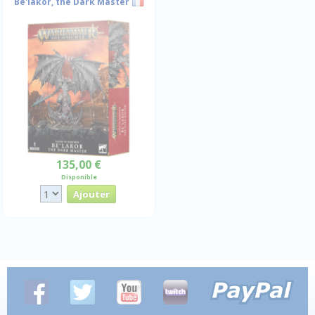
Be'lakor, the Dark Master
135,00 €
Disponible