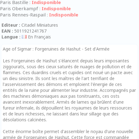
Paris Bastille :
Indisponible
Paris Oberkampf :
Indisponible
Paris Rennes-Raspail :
Indisponible
Editeur :
Citadel Miniatures
EAN :
5011921241767
Langue :
En Français
Age of Sigmar : Forgeruines de Hashut - Set d'Armée
Les Forgeruines de Hashut s'élancent depuis leurs imposantes
ziggourats, sous des cieux saturés de nuages de pollution et de
flammes. Ces duardins cruels et cupides ont noué un pacte avec
un dieu sinistre. Ils sont les maîtres de l'art terrifiant de
l'asservissement des démons et emploient l'énergie de ces
entités de la ruine pour alimenter leur industrie. Accompagnés par
des machines démoniaques aux pas tonitruants, ces osts
avancent inexorablement. Armés de lames qui brûlent d'une
fureur infernale, ils dépouillent les royaumes de leurs ressources
et de leurs richesses, ne laissant dans leur sillage que des
désolations calcinées.
Cette énorme boîte permet d'assembler le noyau d'une nouvelle
armée de Forgeruines de Hashut. Cette force est commandée