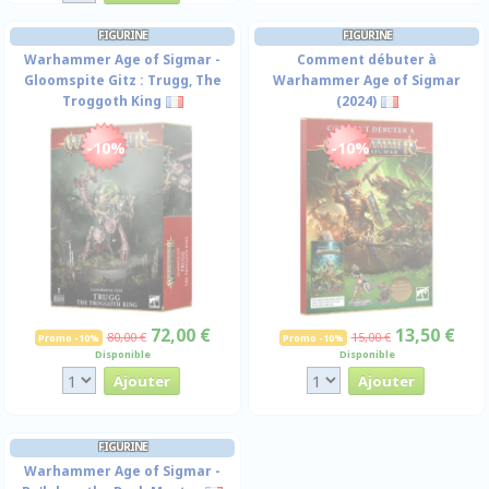
FIGURINE
FIGURINE
Warhammer Age of Sigmar -
Comment débuter à
Gloomspite Gitz : Trugg, The
Warhammer Age of Sigmar
Troggoth King
(2024)
-10%
-10%
72,00 €
13,50 €
80,00 €
15,00 €
Promo -10%
Promo -10%
Disponible
Disponible
FIGURINE
Warhammer Age of Sigmar -