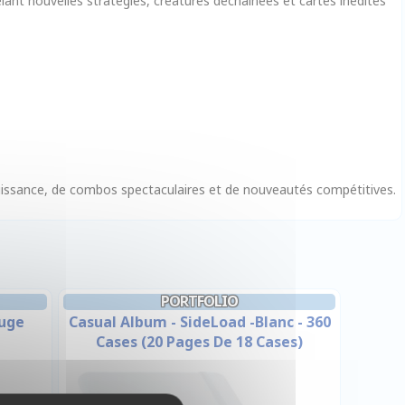
lant nouvelles stratégies, créatures déchaînées et cartes inédites
puissance, de combos spectaculaires et de nouveautés compétitives.
PORTFOLIO
ouge
Casual Album - SideLoad -Blanc - 360
Cases (20 Pages De 18 Cases)