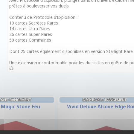
Avec Protocole d’Explosion, plongez dans un univers explosif mê
prêtes à bouleverser vos duels.
Contenu de Protocole d’Explosion :
10 cartes Secrètes Rares
14 cartes Ultra Rares
26 cartes Super Rares
50 cartes Communes
Dont 25 cartes également disponibles en version Starlight Rare
Une extension incontournable pour les duellistes en quête de 
💥
OX ET RANGEMENT
DECK BOX ET RANGEMENT
- Magic Stone Feu
Vivid Deluxe Alcove Edge R