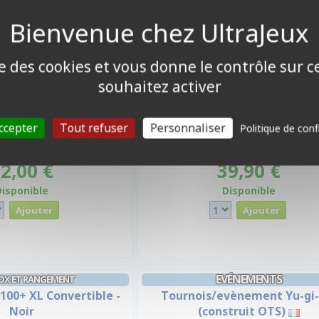
ise des cookies et vous donne le contrôle sur 
souhaitez activer
ccepter
Tout refuser
Personnaliser
Politique de conf
2,00 €
39,90 €
Disponible
Disponible
EVÉNEMENTS
OX ET RANGEMENT
100+ XL Convertible -
Tournois/evènement Yu-gi-
Noir
(construit OTS)