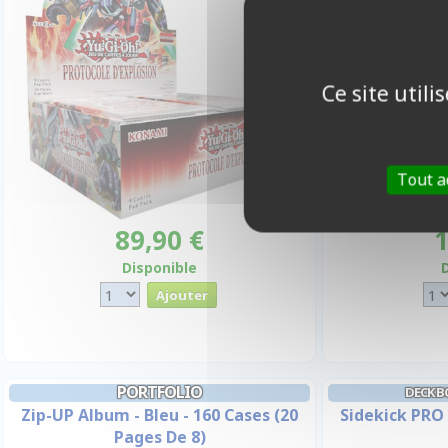
Ce site util
Tout a
89,90 €
1
Disponible
PORTFOLIO
DECK B
Zip-UP Album - Bleu - 160 Cases (20
Sidekick PRO 
Pages De 8)