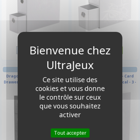
31,90 €
19,90 €
Disponible
Disponible
BOITE DE RANGEMENT
BOITE DE RANGEMENT
Dragon Shield Storage - Card
Dragon Shield Storage - Card
Ce site utilise des
Drawers Fortress XL - Vertical -
Drawers Fortress - Vertical - 3 -
cookies et vous donne
3 - Black
White
le contrôle sur ceux
que vous souhaitez
activer
Tout accepter