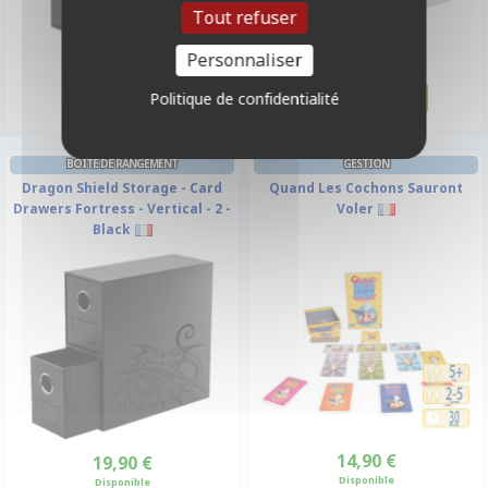
Tout refuser
31,90 €
29,90 €
Personnaliser
Disponible
Disponible
Politique de confidentialité
BOITE DE RANGEMENT
GESTION
Dragon Shield Storage - Card
Quand Les Cochons Sauront
Drawers Fortress - Vertical - 2 -
Voler
Black
14,90 €
19,90 €
Disponible
Disponible