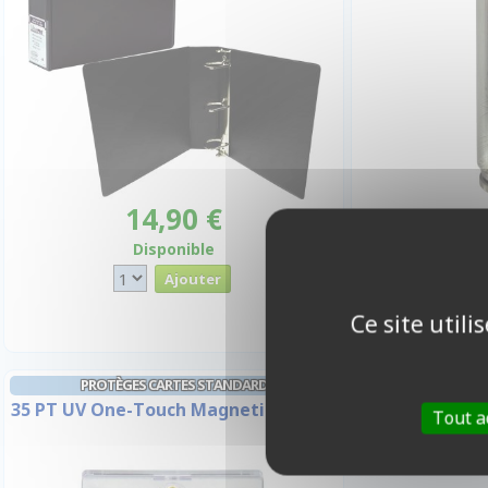
14,90 €
Promo -10
Disponible
Ce site util
PROTÈGES CARTES STANDARD
35 PT UV One-Touch Magnetic Holder
Tout a