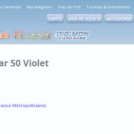
e Connecter
Nos Magasins
Frais de Port
Tournois & Evènements
ar 50 Violet
 France Métropolitaine)