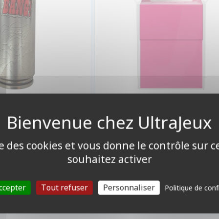
35,00 €
2,50 €
%
39,00 €
Disponible
Indisponible
ise des cookies et vous donne le contrôle sur 
souhaitez activer
ccepter
Tout refuser
Personnaliser
Politique de conf