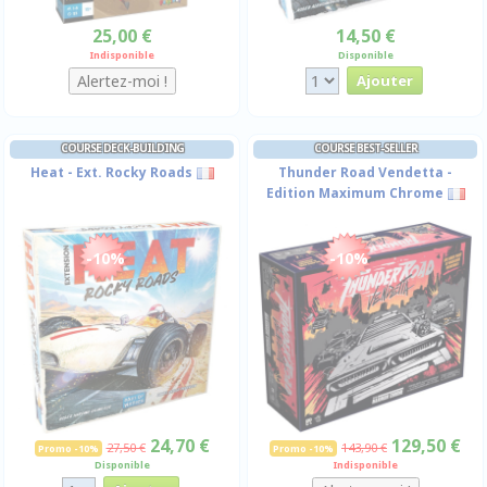
25,00 €
14,50 €
Indisponible
Disponible
COURSE DECK-BUILDING
COURSE BEST-SELLER
Heat - Ext. Rocky Roads
Thunder Road Vendetta -
Edition Maximum Chrome
-10%
-10%
24,70 €
129,50 €
27,50 €
143,90 €
Promo -10%
Promo -10%
Disponible
Indisponible