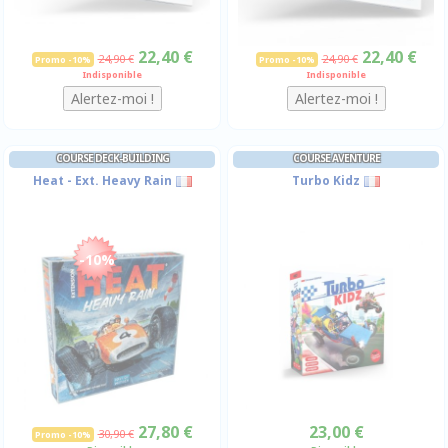
22,40 €
22,40 €
24,90 €
24,90 €
Promo -10%
Promo -10%
Indisponible
Indisponible
COURSE DECK-BUILDING
COURSE AVENTURE
Heat - Ext. Heavy Rain
Turbo Kidz
-10%
27,80 €
23,00 €
30,90 €
Promo -10%