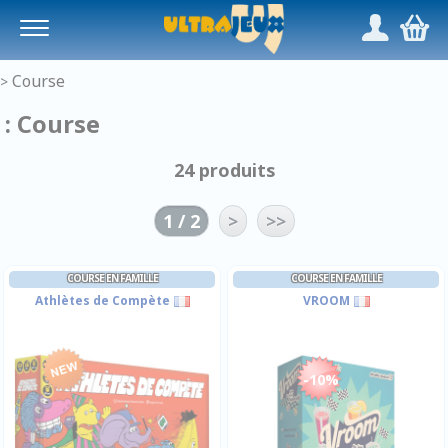
Panneau de gestion des cookies
/
,
Course
>
: Course
24 produits
1 / 2
>
>>
COURSE EN FAMILLE
COURSE EN FAMILLE
Athlètes de Compète
VROOM
-10%