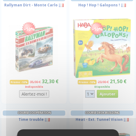
Rallyman Dirt - Monte Carlo
Hop ! Hop ! Galopons !
-10%
-10%
32,30 €
21,50 €
35,90 €
23,90 €
Promo -10%
Promo -10%
Indisponible
Disponible
COURSE COOPÉRATION
COURSE DECK-BUILDING
Time trouble
Heat - Ext. Tunnel Vision