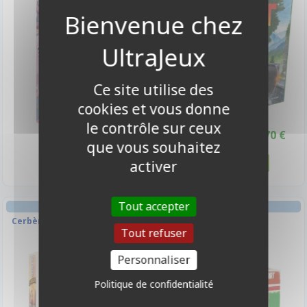
-10%
Ce site utilise des
cookies et vous donne
le contrôle sur ceux
26,90 €
24,70 €
27,50 €
Promo -10%
que vous souhaitez
Disponible
Disponible
activer
Tout accepter
COURSE BEST-SELLER
COURSE STRATÉGIE
Cerbère - Nouvelle version
Rallyman Dirt
Tout refuser
Personnaliser
-10%
-10%
Politique de confidentialité