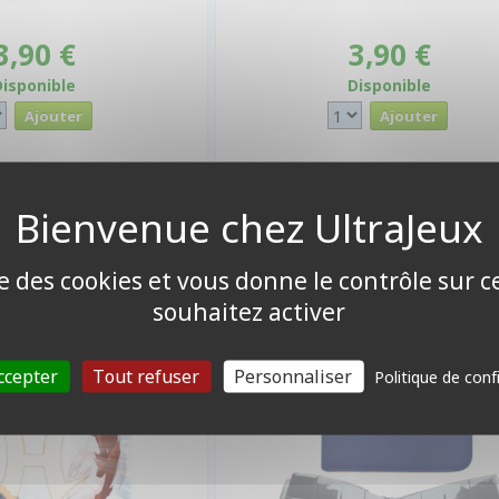
3,90 €
3,90 €
Disponible
Disponible
PORTFOLIO
 CARTES FORMAT JAP
tal Hero par 50
Pro-binder - A4 - 12 Cases - 48
- Bleu nuit
ise des cookies et vous donne le contrôle sur 
souhaitez activer
ccepter
Tout refuser
Personnaliser
Politique de conf