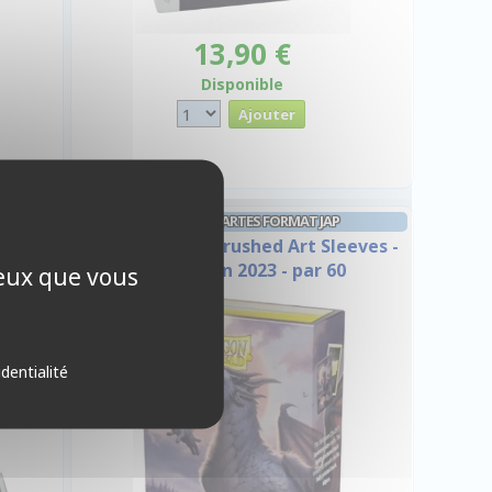
13,90 €
Disponible
PROTÈGES CARTES FORMAT JAP
0 pages
Dragon Shield Brushed Art Sleeves -
Halloween 2023 - par 60
ceux que vous
identialité