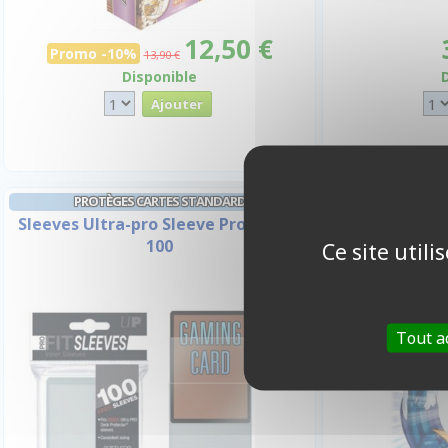
12,50 €
Promo -10%
13,90 €
Disponible
PROTÈGES CARTES STANDARD
PROTÈGES
Sleeves Ultra-pro Sleeve Pro Fit par
Elemen
100
Ce site util
Tout a