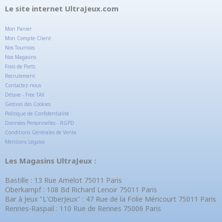
Le site internet UltraJeux.com
Mon Panier
Mon Compte Client
Nos Tournois
Nos Magasins
Frais de Ports
Recrutement
Contactez-nous
Détaxe - Free TAX
Gestion des Cookies
Politique de Confidentialité
Données Personnelles - RGPD
Conditions Générales de Vente
Mentions Légales
Les Magasins UltraJeux :
Bastille : 13 Rue Amelot 75011 Paris
Oberkampf : 108 Bd Richard Lenoir 75011 Paris
Bar à Jeux "L'OberJeux" : 47 Rue de la Folie Méricourt 75011 Paris
Rennes-Raspail : 110 Rue de Rennes 75006 Paris