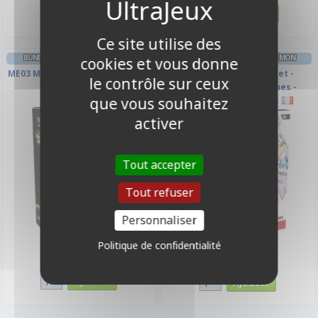
Ce site utilise des
BUNDLE DE 6 BOOSTERS POKÉMON
BUNDLE DE 6 BOOSTERS POKÉMON
cookies et vous donne
ME03 Méga-Évolution - Équilibre
EV8.5 Ecarlate et Violet -
le contrôle sur ceux
Parfait
Evolutions Prismatiques -
que vous souhaitez
Bundle de 6 Boosters
activer
Tout accepter
Tout refuser
Personnaliser
Politique de confidentialité
39,90 €
79,90 €
Disponible
Disponible