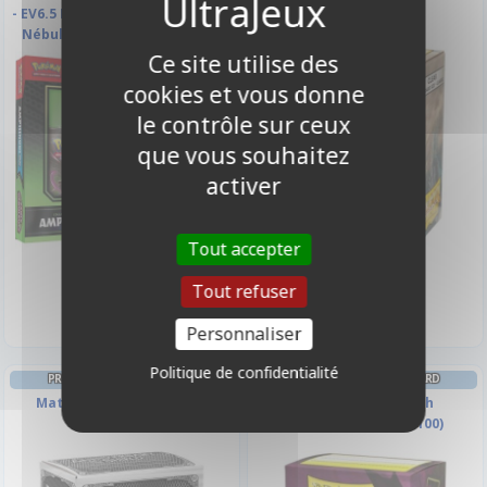
- EV6.5 Ecarlate et Violet - Fable
(par 100)
Nébuleuse : Amphinobi EX
Ce site utilise des
cookies et vous donne
le contrôle sur ceux
que vous souhaitez
activer
Tout accepter
9,90 €
99,90 €
Disponible
Tout refuser
Disponible
Personnaliser
Politique de confidentialité
PROTÈGES CARTES STANDARD
PROTÈGES CARTES STANDARD
Matte - 25th Anniversary
Dual Matte - Wraith
Dragonshield (par 100)