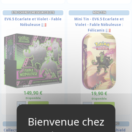
ETB COFFRET DRESSEUR D'ELITE
MINI-TIN
EV6.5 Ecarlate et Violet - Fable
Mini Tin - EV6.5 Ecarlate et
Nébuleuse
Violet - Fable Nébuleuse :
Félicanis
149,90 €
19,90 €
Disponible
Disponible
COFFRET 5 BOOSTERS
PROTÈGES CARTES STANDARD
Collection Illustration Spéciale
Classic - Clear Dragonshield