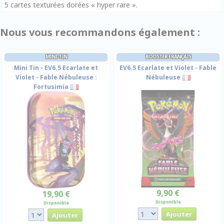
5 cartes texturées dorées « hyper rare ».
Nous vous recommandons également :
MINI-TIN
BOOSTER FRANÇAIS
Mini Tin - EV6.5 Ecarlate et
EV6.5 Ecarlate et Violet - Fable
Violet - Fable Nébuleuse :
Nébuleuse
Fortusimia
9,90 €
19,90 €
Disponible
Disponible