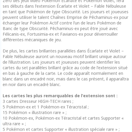
Zéro des jeux vidéo Pokémon Écarlate et Pokémon Violet, fera
ses débuts dans l’extension Écarlate et Violet – Fable Nébuleuse
en tant que Pokémon de type Obscurité. Les joueurs et joueuses
peuvent utiliser le talent Chaînes Emprise de Pêchaminus-ex pour
échanger leur Pokémon Actif contre l’un de leurs Pokémon de
Banc de type Obscurité. Pêchaminus-ex peut être joué avec
Félicanis-ex, Fortusimia-ex et Favianos-ex pour déverrouiller
différentes mécaniques de jeu.
De plus, les cartes brillantes parallèles dans Écarlate et Violet –
Fable Nébuleuse auront un nouveau motif brillant unique autour
de l’illustration. Les joueurs et joueuses peuvent identifier les
cartes du set parallèles brillant grâce au code de l’extension situé
en bas à gauche de la carte. Le code apparaît normalement en
blanc dans un encadré noir, mais dans le cas présent, il apparaîtra
en noir dans un encadré blanc.
Les cartes les plus remarquables de l’extension sont :
3 cartes Dresseur HIGH-TECH rares ;
5 Pokémon-ex et 1 Pokémon-ex Téracristal ;
15 Pokémon « illustration rare » ;
10 Pokémon-ex, Pokémon-ex Téracristal et cartes Supporter «
ultra rare » ;
5 Pokémon et cartes Supporter « illustration spéciale rare » ;