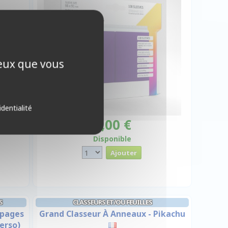
ceux que vous
identialité
7,00 €
Disponible
S
CLASSEURS ET/OU FEUILLES
 pages
Grand Classeur À Anneaux - Pikachu
verso)