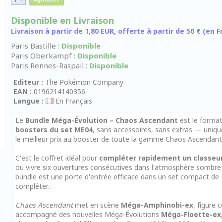
Disponible en Livraison
Livraison à partir de 1,80 EUR, offerte à partir de 50 € (en
Paris Bastille :
Disponible
Paris Oberkampf :
Disponible
Paris Rennes-Raspail :
Disponible
Editeur :
The Pokémon Company
EAN :
0196214140356
Langue :
En Français
Le
Bundle Méga-Évolution – Chaos Ascendant
est le format 
boosters du set ME04
, sans accessoires, sans extras — uni
le meilleur prix au booster de toute la gamme Chaos Ascendant
C'est le coffret idéal pour
compléter rapidement un classeu
ou vivre six ouvertures consécutives dans l'atmosphère sombre e
bundle est une porte d'entrée efficace dans un set compact de 
compléter.
Chaos Ascendant
met en scène
Méga-Amphinobi-ex
, figure 
accompagné des nouvelles Méga-Évolutions
Méga-Floette-ex