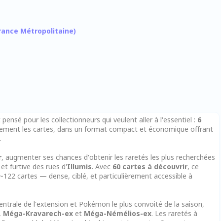
 France Métropolitaine)
pensé pour les collectionneurs qui veulent aller à l'essentiel :
6
quement les cartes, dans un format compact et économique offrant
.
r
, augmenter ses chances d'obtenir les raretés les plus recherchées
t furtive des rues d'
Illumis
. Avec
60 cartes à découvrir
, ce
~122 cartes — dense, ciblé, et particulièrement accessible à
centrale de l'extension et Pokémon le plus convoité de la saison,
,
Méga-Kravarech-ex
et
Méga-Némélios-ex
. Les raretés à