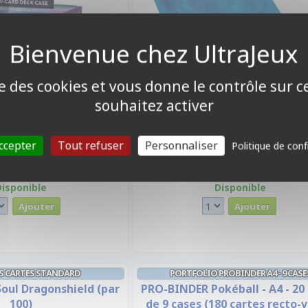
ise des cookies et vous donne le contrôle sur 
souhaitez activer
ccepter
Tout refuser
Personnaliser
Politique de conf
5,90 €
19,90 €
Disponible
Disponible
S CARTES STANDARD
PORTFOLIO PROBINDER A4 - 9 CASE
Soul Dragonshield (par
PRO-BINDER Pokéball - A4 - 20
100)
de 9 cases (180 cartes recto-