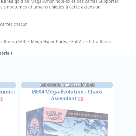
 Rares
gold de Méga-Amphinobi-ex et des cartes Supporter
els nocturnes et urbains uniques à cette extension.
cartes chacun
ons Rares (SAR) • Méga Hyper Rares • Full Art • Ultra Rares
érie !
ETB COFFRET DRESSEUR D'ELITE
lumis :
ME04 Méga-Évolution - Chaos
Ascendant