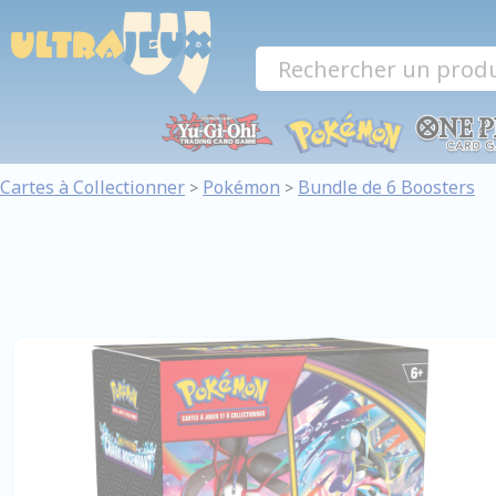
Panneau de gestion des cookies
Cartes à Collectionner
Pokémon
Bundle de 6 Boosters
>
>