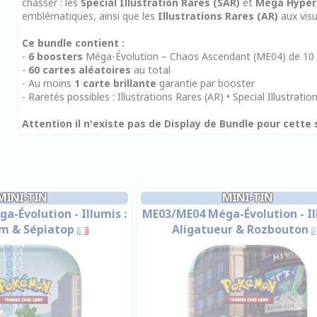
chasser : les
Special Illustration Rares (SAR)
et
Méga Hyper
emblématiques, ainsi que les
Illustrations Rares (AR)
aux visu
Ce bundle contient :
-
6 boosters
Méga-Évolution – Chaos Ascendant (ME04) de 10 
-
60 cartes aléatoires
au total
- Au moins
1 carte brillante
garantie par booster
- Raretés possibles : Illustrations Rares (AR) • Special Illustrati
Attention il n'existe pas de Display de Bundle pour cette s
MINI-TIN
MINI-TIN
-Évolution - Illumis :
ME03/ME04 Méga-Évolution - Il
am & Sépiatop
Aligatueur & Rozbouton