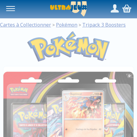
Panneau de gestion des cookies
/
,
Cartes à Collectionner
Pokémon
Tripack 3 Boosters
>
>