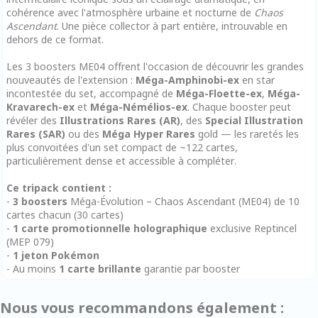
cohérence avec l'atmosphère urbaine et nocturne de
Chaos
Ascendant
. Une pièce collector à part entière, introuvable en
dehors de ce format.
Les 3 boosters ME04 offrent l'occasion de découvrir les grandes
nouveautés de l'extension :
Méga-Amphinobi-ex
en star
incontestée du set, accompagné de
Méga-Floette-ex
,
Méga-
Kravarech-ex
et
Méga-Némélios-ex
. Chaque booster peut
révéler des
Illustrations Rares (AR)
, des
Special Illustration
Rares (SAR)
ou des
Méga Hyper Rares
gold — les raretés les
plus convoitées d'un set compact de ~122 cartes,
particulièrement dense et accessible à compléter.
Ce tripack contient :
-
3 boosters
Méga-Évolution – Chaos Ascendant (ME04) de 10
cartes chacun (30 cartes)
-
1 carte promotionnelle holographique
exclusive Reptincel
(MEP 079)
-
1 jeton Pokémon
- Au moins
1 carte brillante
garantie par booster
Nous vous recommandons également :