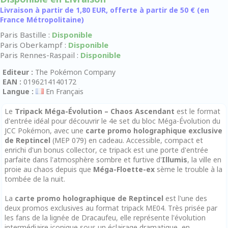
Livraison à partir de 1,80 EUR, offerte à partir de 50 € (en
France Métropolitaine)
Paris Bastille :
Disponible
Paris Oberkampf :
Disponible
Paris Rennes-Raspail :
Disponible
Editeur :
The Pokémon Company
EAN :
0196214140172
Langue :
En Français
Le
Tripack Méga-Évolution – Chaos Ascendant
est le format
d'entrée idéal pour découvrir le 4e set du bloc Méga-Évolution du
JCC Pokémon, avec une
carte promo holographique exclusive
de Reptincel
(MEP 079) en cadeau. Accessible, compact et
enrichi d'un bonus collector, ce tripack est une porte d'entrée
parfaite dans l'atmosphère sombre et furtive d'
Illumis
, la ville en
proie au chaos depuis que
Méga-Floette-ex
sème le trouble à la
tombée de la nuit.
La
carte promo holographique de Reptincel
est l'une des
deux promos exclusives au format tripack ME04. Très prisée par
les fans de la lignée de Dracaufeu, elle représente l'évolution
intermédiaire iconique sous un éclairage dramatique, en