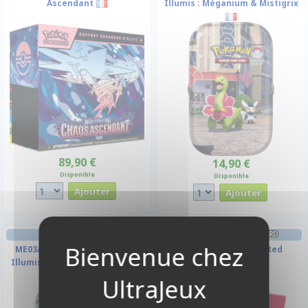
Ascendant
Illumis : Méganium & Mistigrix
89,90 €
14,90 €
Disponible
Disponible
MINI-TIN
PROTÈGES CARTES STANDARD
ME03/ME04 Méga-Évolution -
par 65 - Card Back - Red
Illumis : Gallame & Mucuscule