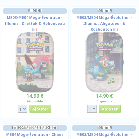
MINI-TIN
MINI-TIN
ME03/ME04 Méga-Évolution -
ME03/ME04 Méga-Évolution -
Illumis : Drattak & Hélionceau
Illumis : Aligatueur &
Rozbouton
14,90 €
14,90 €
Disponible
Disponible
ETB COFFRET DRESSEUR D'ELITE
MINI-TIN
ME04 Méga-Évolution - Chaos
ME03/ME04 Méga-Évolution -