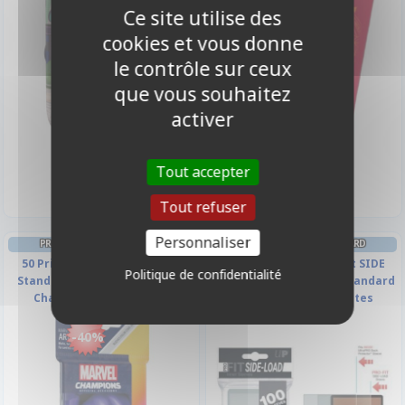
Ce site utilise des
cookies et vous donne
le contrôle sur ceux
que vous souhaitez
activer
5,00 €
14,90 €
Disponible
Disponible
Tout accepter
Tout refuser
Personnaliser
PROTÈGES CARTES STANDARD
PROTÈGES CARTES STANDARD
50 Prime Sleeves - 66x91mm
Sous Protection Pro-fit SIDE
Politique de confidentialité
Standard Card Game - Marvel
LOAD Ultrapro - Taille Standard
Champions She-Hulk
(par 100) Transparentes
Souples
-40%