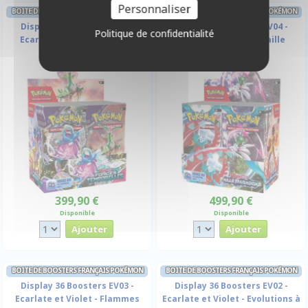
Personnaliser
BOITE DE BOOSTERS FRANÇAIS POKÉMON
BOITE DE BOOSTERS FRANÇAIS POKÉMON
Display 36 Boosters EV05 -
Display 36 Boosters EV04 -
Politique de confidentialité
Ecarlate et Violet - Forces
Ecarlate et Violet - Faille
Temporelles
Paradoxe
399,90 €
499,90 €
Disponible
Disponible
BOITE DE BOOSTERS FRANÇAIS POKÉMON
BOITE DE BOOSTERS FRANÇAIS POKÉMON
Display 36 Boosters EV03 -
Display 36 Boosters EV02 -
Ecarlate et Violet - Flammes
Ecarlate et Violet - Evolutions à