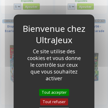
Disponible
Disponible
BOITE DE BOOSTERS FRANÇAIS POKÉMON
BOITE DE BOOSTERS FRANÇAIS POKÉMON
Display 36 Boosters EV07 -
Display 36 Boosters EV06 -
Ecarlate et Violet - Couronne
Ecarlate et Violet - Mascarade
Stellaire
Crépusculaire
Ce site utilise des
cookies et vous donne
le contrôle sur ceux
que vous souhaitez
activer
349,90 €
349,90 €
Tout accepter
Disponible
Disponible
Tout refuser