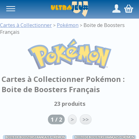
Panneau de gestion des cookies
/
,
Cartes à Collectionner
Pokémon
Boite de Boosters
>
>
Français
Cartes à Collectionner Pokémon :
Boite de Boosters Français
23 produits
1 / 2
>
>>
BOITE DE BOOSTERS FRANÇAIS POKÉMON
BOITE DE BOOSTERS FRANÇAIS POKÉMON