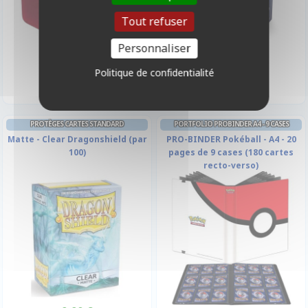
Tout refuser
Personnaliser
29,90 €
5,90 €
Disponible
Disponible
Politique de confidentialité
PROTÈGES CARTES STANDARD
PORTFOLIO PROBINDER A4 - 9 CASES
Matte - Clear Dragonshield (par
PRO-BINDER Pokéball - A4 - 20
100)
pages de 9 cases (180 cartes
recto-verso)