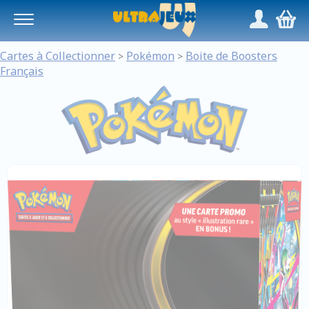
Panneau de gestion des cookies
/
,
Cartes à Collectionner
Pokémon
Boite de Boosters
>
>
Français