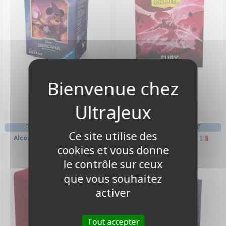
5,90 €
11,90 €
Disponible
Disponible
DECK BOX ET RANGEMENT
DECK BOX ET RANGEMENT
Ce site utilise des
Alcove Flip Vivid Deck Box -
Deck box : Clochette
Dracaufeu Rouge
cookies et vous donne
le contrôle sur ceux
que vous souhaitez
activer
Tout accepter